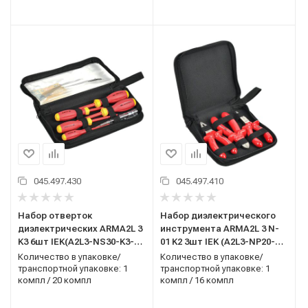
045.497.430
045.497.410
Набор отверток
Набор диэлектрического
диэлектрических ARMA2L 3
инструмента ARMA2L 3 N-
K3 6шт IEK(A2L3-NS30-K3-
01 K2 3шт IEK (A2L3-NP20-
06)
K2-N01-03)
Количество в упаковке/
Количество в упаковке/
транспортной упаковке: 1
транспортной упаковке: 1
компл / 20 компл
компл / 16 компл