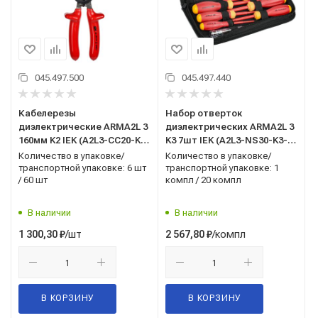
045.497.500
045.497.440
Кабелерезы
Набор отверток
диэлектрические ARMA2L 3
диэлектрических ARMA2L 3
160мм K2 IEK (A2L3-CC20-K2-
K3 7шт IEK (A2L3-NS30-K3-
160)
07)
Количество в упаковке/
Количество в упаковке/
транспортной упаковке: 6 шт
транспортной упаковке: 1
/ 60 шт
компл / 20 компл
В наличии
В наличии
/шт
/компл
1 300,30
₽
2 567,80
₽
В КОРЗИНУ
В КОРЗИНУ