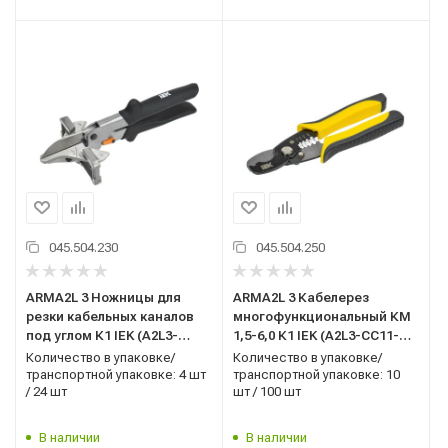
045.504.230
045.504.250
ARMA2L 3 Ножницы для
ARMA2L 3 Кабелерез
резки кабельных каналов
многофункциональный КМ
под углом К1 IEK (A2L3-
1,5-6,0 К1 IEK (A2L3-CC11-
CP11-K1-1-2)
K1-1-2)
Количество в упаковке/
Количество в упаковке/
транспортной упаковке: 4 шт
транспортной упаковке: 10
/ 24 шт
шт / 100 шт
В наличии
В наличии