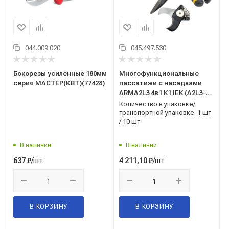
044.009.020
045.497.530
Бокорезы усиленные 180мм
Многофункциональные
серия МАСТЕР(КВТ)(77428)
пассатижи с насадками
ARMA2L3 4в1 K1 IEK (A2L3-
NP10-K1-N04-04)
Количество в упаковке/
транспортной упаковке: 1 шт
/ 10 шт
В наличии
В наличии
/шт
/шт
637
₽
4 211,10
₽
В КОРЗИНУ
В КОРЗИНУ