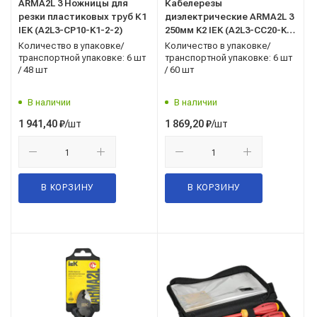
ARMA2L 3 Ножницы для
Кабелерезы
резки пластиковых труб К1
диэлектрические ARMA2L 3
IEK (A2L3-CP10-K1-2-2)
250мм K2 IEK (A2L3-CC20-K2-
250)
Количество в упаковке/
Количество в упаковке/
транспортной упаковке: 6 шт
транспортной упаковке: 6 шт
/ 48 шт
/ 60 шт
В наличии
В наличии
/шт
/шт
1 941,40
₽
1 869,20
₽
В КОРЗИНУ
В КОРЗИНУ