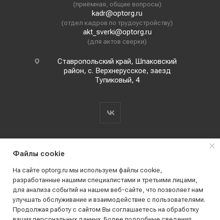
(приёмная, общие вопросы)
kadr@optorg.ru
(отдел кадров по трудоустройству)
akt_sverki@optorg.ru
(для актов сверки)
Ставропольский край, Шпаковский
район, с. Верхнерусское, заезд
Тупиковый, 4
Файлы cookie
На сайте optorg.ru мы используем файлы cookie,
разработанные нашими специалистами и третьими лицами,
для анализа событий на нашем веб-сайте, что позволяет нам
2019 - 2026 © АО КПК "Ставропольстройопторг"
улучшать обслуживание и взаимодействие с пользователями.
Все права защищены
Продолжая работу с сайтом Вы соглашаетесь на обработку
ваших персональных данных. Более подробные сведения