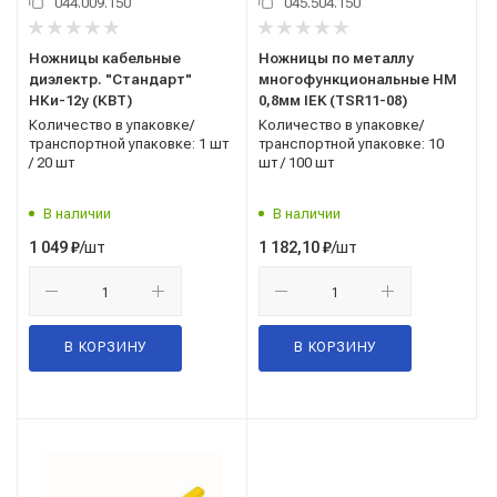
044.009.150
045.504.150
Ножницы кабельные
Ножницы по металлу
диэлектр. "Стандарт"
многофункциональные НМ
НКи-12у (КВТ)
0,8мм IEK (TSR11-08)
Количество в упаковке/
Количество в упаковке/
транспортной упаковке: 1 шт
транспортной упаковке: 10
/ 20 шт
шт / 100 шт
В наличии
В наличии
/шт
/шт
1 049
₽
1 182,10
₽
В КОРЗИНУ
В КОРЗИНУ