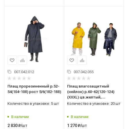
007.042.012
007.042.055
Плащ прорезиненный р.52-
Плащ влагозащитный
54(104-108) рост 5/6(182-188)
(нейлон) р.60-62(120-124)
(XXXL) цв.желтый,
синий,зеленый
Количество в упаковке: 5 шт
Количество в упаковке: 20 шт
В наличии
В наличии
/шт
/шт
2 830
₽
1 270
₽