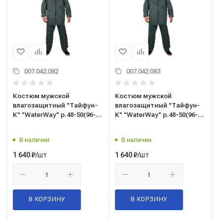
007.042.082
007.042.083
Костюм мужской
Костюм мужской
влагозащитный "Тайфун-
влагозащитный "Тайфун-
К" "WaterWay" р.48-50(96-
К" "WaterWay" р.48-50(96-
100) рост 3/4(170-176),
100) рост 5/6(182-188),
(куртка/брюки), цв.зеленый
(куртка/брюки), цв.зеленый
В наличии
В наличии
/шт
/шт
1 640
₽
1 640
₽
В КОРЗИНУ
В КОРЗИНУ