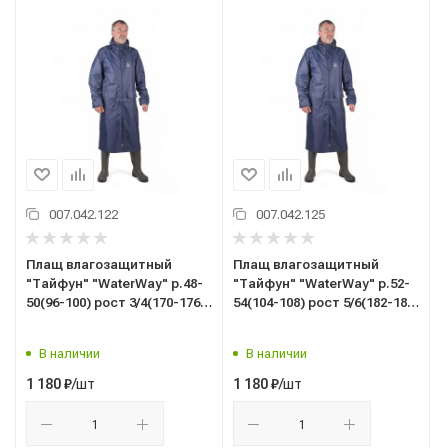
007.042.122
007.042.125
Плащ влагозащитный
Плащ влагозащитный
"Тайфун" "WaterWay" р.48-
"Тайфун" "WaterWay" р.52-
50(96-100) рост 3/4(170-176)
54(104-108) рост 5/6(182-188)
цв.темно-синий
цв.темно-синий
В наличии
В наличии
/шт
/шт
1 180
₽
1 180
₽