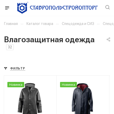
Главная
—
Каталог товара
—
Спецодежда и СИЗ
—
Спецо
Влагозащитная одежда
32
ФИЛЬТР
Новинка
Новинка