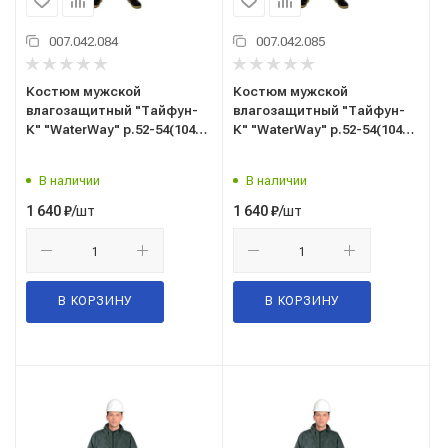
007.042.084
007.042.085
Костюм мужской
Костюм мужской
влагозащитный "Тайфун-
влагозащитный "Тайфун-
К" "WaterWay" р.52-54(104-
К" "WaterWay" р.52-54(104-
108) рост 3/4(170-176),
108) рост 5/6(182-188),
(куртка/брюки), цв.зеленый
(куртка/брюки), цв.зеленый
В наличии
В наличии
/шт
/шт
1 640
₽
1 640
₽
В КОРЗИНУ
В КОРЗИНУ