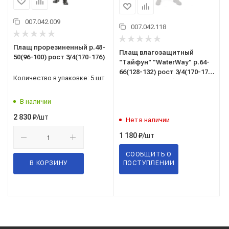
007.042.009
007.042.118
Плащ прорезиненный р.48-
Плащ влагозащитный
50(96-100) рост 3/4(170-176)
"Тайфун" "WaterWay" р.64-
66(128-132) рост 3/4(170-176)
Количество в упаковке: 5 шт
цв.темно-синий
В наличии
/шт
2 830
₽
Нет в наличии
/шт
1 180
₽
СООБЩИТЬ О
В КОРЗИНУ
ПОСТУПЛЕНИИ