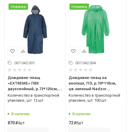
Новинка
Новинка
007.042.001
007.042.004
Дождевик-плащ
Дождевик-плащ на
«EXTREME» ПВХ
кнопках, ПЭ, р.70*118см,
двухслойный, р.72*120см,
цв.зеленый Nadzor
на молнии, с чехлом, 300 мк,
DPH003E
Количество в транспортной
Количество в транспортной
цв.синий+серебро Nadzor
упаковке, шт: 12 шт
упаковке, шт: 100 шт
EXT124R
В наличии
В наличии
/шт
/шт
870
₽
72
₽