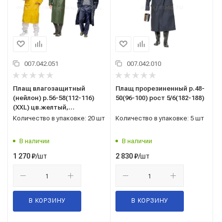
007.042.051
007.042.010
Плащ влагозащитный
Плащ прорезиненный р.48-
(нейлон) р.56-58(112-116)
50(96-100) рост 5/6(182-188)
(XXL) цв.желтый,
синий,зеленый
Количество в упаковке: 20 шт
Количество в упаковке: 5 шт
В наличии
В наличии
/шт
/шт
1 270
₽
2 830
₽
В КОРЗИНУ
В КОРЗИНУ