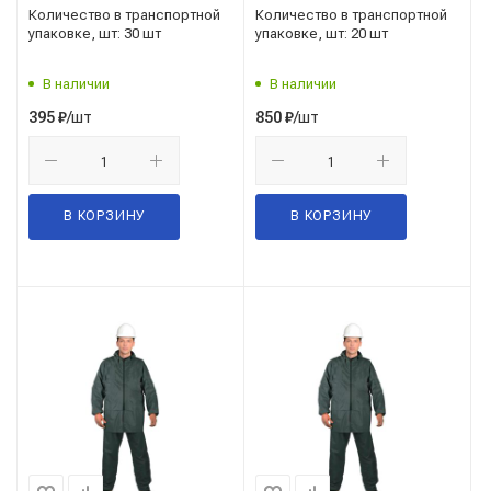
Nadzor HOODY12
кантом и полосами, на
Количество в транспортной
Количество в транспортной
кнопках,р.180*130см, 130
упаковке, шт: 30 шт
упаковке, шт: 20 шт
мк, цв.белый +
серебристый Nadzor
В наличии
В наличии
EVA8002
/шт
/шт
395
₽
850
₽
В КОРЗИНУ
В КОРЗИНУ