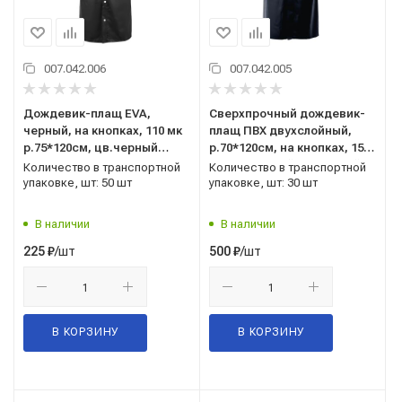
007.042.006
007.042.005
Дождевик-плащ EVA,
Сверхпрочный дождевик-
черный, на кнопках, 110 мк
плащ ПВХ двухслойный,
р.75*120см, цв.черный
р.70*120см, на кнопках, 150
Nadzor EVABL1
мк, цв.черный+бордовый
Количество в транспортной
Количество в транспортной
Nadzor STRBL1
упаковке, шт: 50 шт
упаковке, шт: 30 шт
В наличии
В наличии
/шт
/шт
225
₽
500
₽
В КОРЗИНУ
В КОРЗИНУ