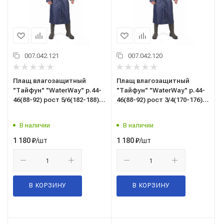
007.042.121
007.042.120
Плащ влагозащитный
Плащ влагозащитный
"Тайфун" "WaterWay" р.44-
"Тайфун" "WaterWay" р.44-
46(88-92) рост 5/6(182-188)
46(88-92) рост 3/4(170-176)
цв.темно-синий
цв.темно-синий
В наличии
В наличии
/шт
/шт
1 180
₽
1 180
₽
В КОРЗИНУ
В КОРЗИНУ