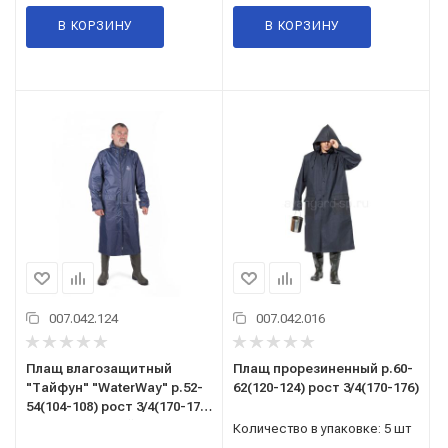
В КОРЗИНУ
В КОРЗИНУ
007.042.124
007.042.016
Плащ влагозащитный
Плащ прорезиненный р.60-
"Тайфун" "WaterWay" р.52-
62(120-124) рост 3/4(170-176)
54(104-108) рост 3/4(170-176)
цв.темно-синий
Количество в упаковке: 5 шт