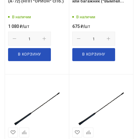
(А-72) (НПП "ОРИОН" СПб.)
или багажник ("Вымпел
3200B") (НПП "ОРИОН"
СПб.)
В наличии
В наличии
/шт
/шт
1 080
₽
675
₽
В КОРЗИНУ
В КОРЗИНУ