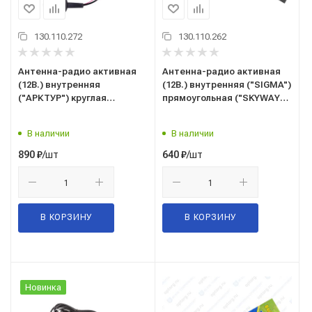
130.110.272
130.110.262
Антенна-радио активная
Антенна-радио активная
(12В.) внутренняя
(12В.) внутренняя ("SIGMA")
("АРКТУР") круглая
прямоугольная ("SKYWAY")
("SKYWAY") S00203006
S00203007
В наличии
В наличии
/шт
/шт
890
₽
640
₽
В КОРЗИНУ
В КОРЗИНУ
Новинка