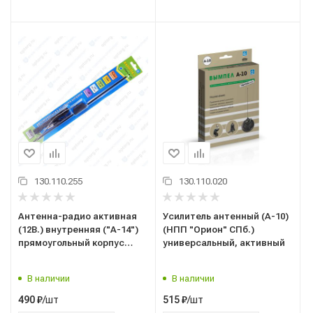
130.110.255
130.110.020
Антенна-радио активная
Усилитель антенный (А-10)
(12В.) внутренняя ("А-14")
(НПП "Орион" СПб.)
прямоугольный корпус
универсальный, активный
("Орион" С-Петербург)
В наличии
В наличии
/шт
/шт
490
₽
515
₽