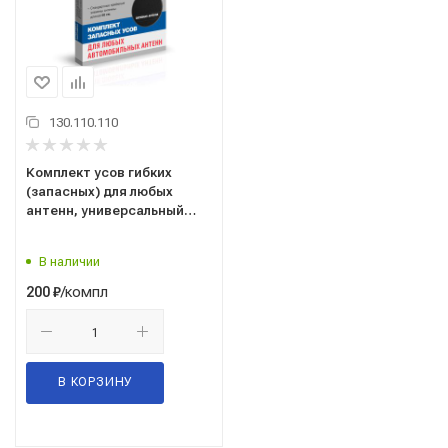
130.110.110
Комплект усов гибких
(запасных) для любых
антенн, универсальный
("НПП ОРИОН" СПб.) (усы)
В наличии
/компл
200
₽
В КОРЗИНУ