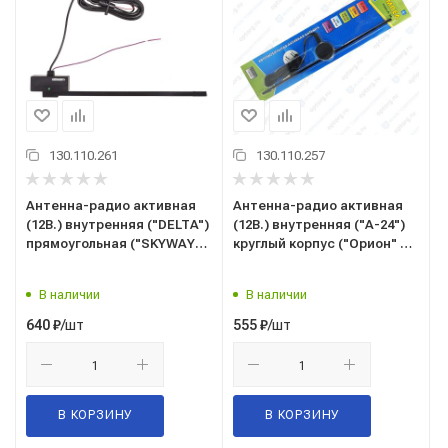
130.110.261
130.110.257
Антенна-радио активная
Антенна-радио активная
(12В.) внутренняя ("DELTA")
(12В.) внутренняя ("А-24")
прямоугольная ("SKYWAY")
круглый корпус ("Орион" С-
S00203008
Петербург)
В наличии
В наличии
/шт
/шт
640
₽
555
₽
В КОРЗИНУ
В КОРЗИНУ