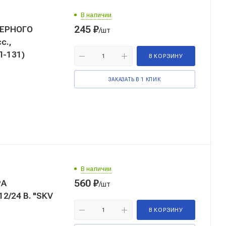
В наличии
245
₽
МЕРНОГО
/шт
с.,
П-131)
В КОРЗИНУ
ЗАКАЗАТЬ В 1 КЛИК
В наличии
560
₽
РА
/шт
2/24 В. "SKV
В КОРЗИНУ