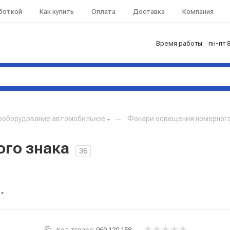
аботкой
Как купить
Оплата
Доставка
Компания
Время работы: пн-пт 8
ооборудование автомобильное
—
Фонари освещения номерного
го знака
36
Код товара:
069.120.158