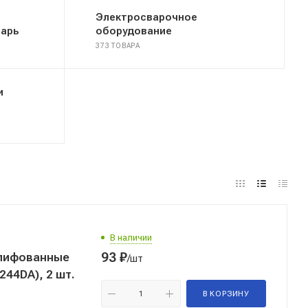
Электросварочное
тарь
оборудование
373 ТОВАРА
и
В наличии
93
₽
шлифованные
/шт
44DA), 2 шт.
В КОРЗИНУ