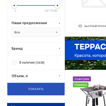
2
247 775,80
Наши предложения
БЫСТРЫЙ ПРОС
Все
Реклама ⋮
Бренд
В наличии (
)
5438
Объем, л
Советуем
Новинка
ПОКАЗАТЬ