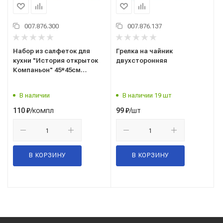
007.876.300
007.876.137
Набор из салфеток для
Грелка на чайник
кухни "История открыток
двухсторонняя
Компаньон" 45*45см
(1упак-2шт) 8598/1
Самойловский текстиль
В наличии
В наличии 19 шт
/компл
/шт
110
₽
99
₽
В КОРЗИНУ
В КОРЗИНУ