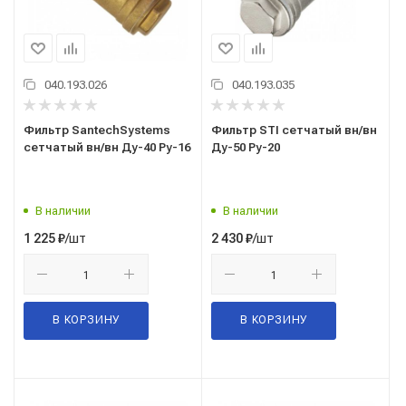
040.193.026
040.193.035
Фильтр SantechSystems
Фильтр STI сетчатый вн/вн
сетчатый вн/вн Ду-40 Ру-16
Ду-50 Ру-20
В наличии
В наличии
/шт
/шт
1 225
₽
2 430
₽
В КОРЗИНУ
В КОРЗИНУ