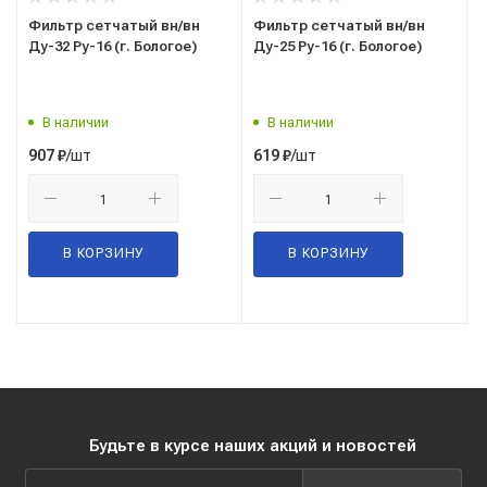
Фильтр сетчатый вн/вн
Фильтр сетчатый вн/вн
Ду-32 Ру-16 (г. Бологое)
Ду-25 Ру-16 (г. Бологое)
В наличии
В наличии
/шт
/шт
907
₽
619
₽
В КОРЗИНУ
В КОРЗИНУ
Будьте в курсе наших акций и новостей