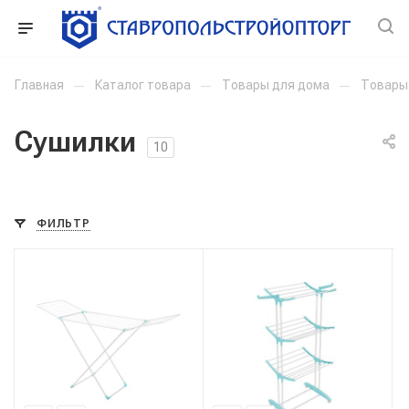
Главная
—
Каталог товара
—
Товары для дома
—
Товары
Сушилки
10
ФИЛЬТР