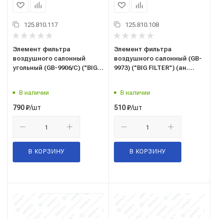
125.810.117
125.810.108
Элемент фильтра
Элемент фильтра
воздушного салонный
воздушного салонный (GB-
угольный (GB-9906/C) ("BIG
9973) ("BIG FILTER") (ан.
FILTER") (аналог MANN CUK
MANN CU 26 010) AUDI,
1829) LADA, RENAULT,
SKODA, VW VOLKSWAGEN
В наличии
В наличии
NISSAN
/шт
/шт
790
₽
510
₽
В КОРЗИНУ
В КОРЗИНУ