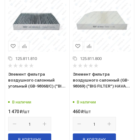
125.811.810
125.811.800
Элемент фильтра
Элемент фильтра
воздушного салонный
воздушного салонный (GB-
угольный (GB-98068/C) ("BIG
98069) ("BIG FILTER") HAVAL
FILTER") GEELY Coolray 1.5
JOLION H2 (OEM
(OEM 8022021300,
8104400ASZ08A)
В наличии
В наличии
8025530000)
/шт
/шт
1 470
₽
460
₽
В КОРЗИНУ
В КОРЗИНУ