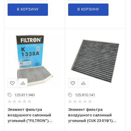
В КОРЗИНУ
В КОРЗИНУ
125.811.940
125.810.141
Элемент фильтра
Элемент фильтра
воздушного салонный
воздушного салонный
угольный ("FILTRON")
угольный (CUK 23 019/1)
(K1338A) FORD Transit (ОЕМ:
("MANN") HYUNDAI, KIA