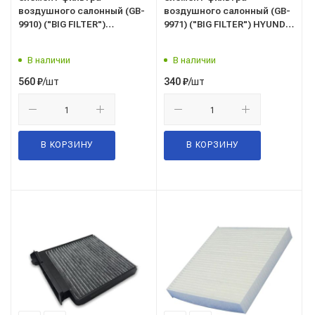
воздушного салонный (GB-
воздушного салонный (GB-
9910) ("BIG FILTER")
9971) ("BIG FILTER") HYUNDAI
HYUNDAI, KIA, JAC (JS4, J7),
Solaris I, KIA Rio III
Москвич 3, Москвич 6 (OEM
В наличии
В наличии
8114010U8520,
8126100U851025, P87901F200)
/шт
/шт
560
₽
340
₽
В КОРЗИНУ
В КОРЗИНУ