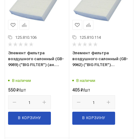
125.810.106
125.810.114
Элемент фильтра
Элемент фильтра
воздушного салонный (GB-
воздушного салонный (GB-
9989) ("BIG FILTER") (ан.
9962) ("BIG FILTER")
MANN CU 26 009) AUDI,
HYUNDAI, KIA
SKODA, VW VOLKSWAGEN
В наличии
В наличии
/шт
/шт
550
₽
405
₽
В КОРЗИНУ
В КОРЗИНУ