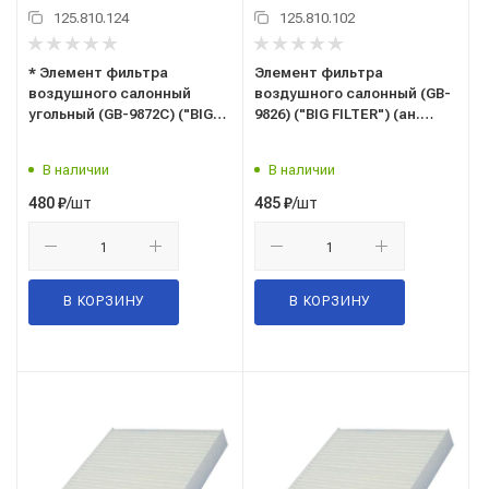
125.810.124
125.810.102
* Элемент фильтра
Элемент фильтра
воздушного салонный
воздушного салонный (GB-
угольный (GB-9872C) ("BIG
9826) ("BIG FILTER") (ан.
FILTER") (аналог MANN CUK
MANN CU 24 013) HYUNDAI,
2141) NISSAN, LEXUS, FORD,
KIA
В наличии
В наличии
CITROEN, MITSUBISHI,
PEUGEOT
/шт
/шт
480
₽
485
₽
В КОРЗИНУ
В КОРЗИНУ