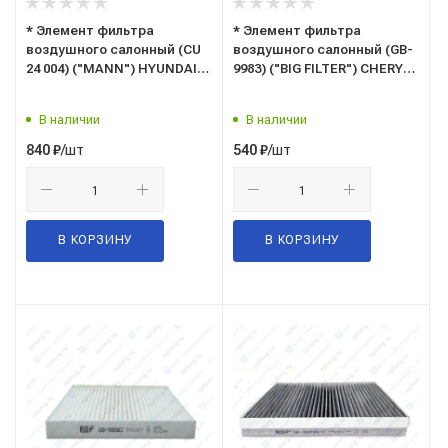
* Элемент фильтра
* Элемент фильтра
воздушного салонный (CU
воздушного салонный (GB-
24 004) ("MANN") HYUNDAI,
9983) ("BIG FILTER") CHERY
KIA (OEM: 97133-0Z000,
Tiggo; EXEED LX; OMODA C5,
97133-2E250, 9999Z-07026)
S5; KAIYI E5 (OEM
В наличии
В наличии
CU24004
301000849AA, 301001157AA,
T15810701)
/шт
/шт
840
₽
540
₽
В КОРЗИНУ
В КОРЗИНУ