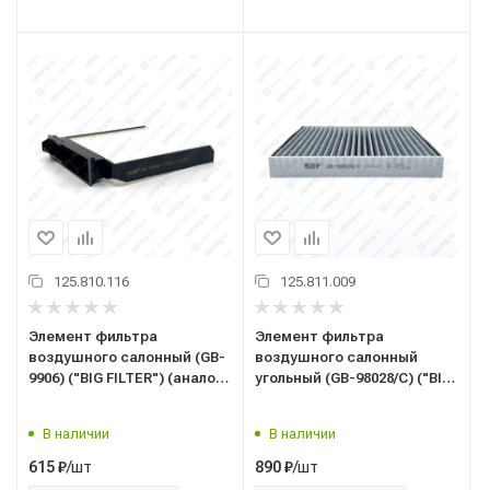
125.810.116
125.811.009
Элемент фильтра
Элемент фильтра
воздушного салонный (GB-
воздушного салонный
9906) ("BIG FILTER") (аналог
угольный (GB-98028/C) ("BIG
MANN CU 1829) LADA,
FILTER") (аналог MANN CUK
RENAULT, NISSAN
23 019) HYUNDAI, KIA Solaris
В наличии
В наличии
(17-) / Creta (16-) / Kia Rio
(17-)
/шт
/шт
615
₽
890
₽