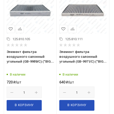
125.810.105
125.810.111
Элемент фильтра
Элемент фильтра
воздушного салонный
воздушного салонный
угольный (GB-9989/C) ("BIG
угольный (GB-9971/C) ("BIG
FILTER") (ан. MANN CUK 26
FILTER") HYUNDAI Solaris I,
009) AUDI, SKODA, VW
KIA Rio III
В наличии
В наличии
VOLKSWAGEN
/шт
/шт
720
₽
640
₽
В КОРЗИНУ
В КОРЗИНУ