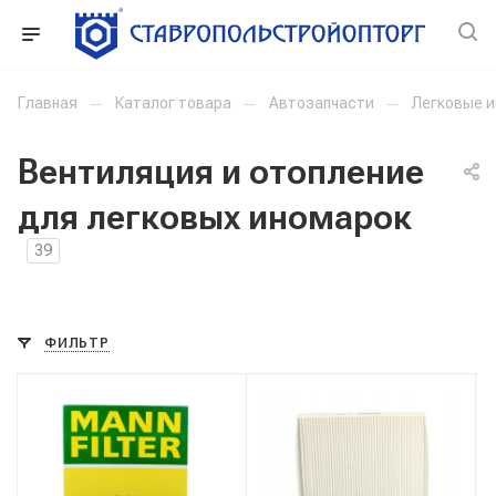
Главная
—
Каталог товара
—
Автозапчасти
—
Легковые 
Вентиляция и отопление
для легковых иномарок
39
ФИЛЬТР