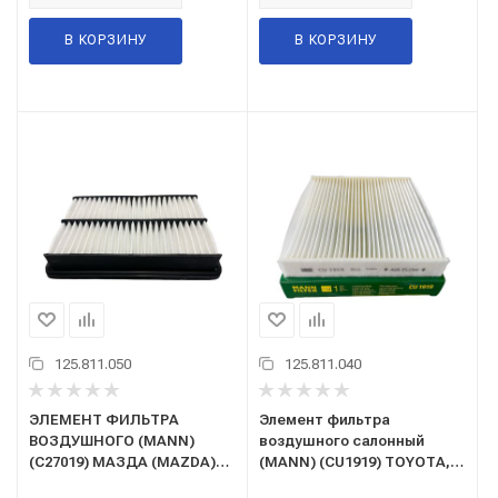
В КОРЗИНУ
В КОРЗИНУ
125.811.050
125.811.040
ЭЛЕМЕНТ ФИЛЬТРА
Элемент фильтра
ВОЗДУШНОГО (MANN)
воздушного салонный
(C27019) МАЗДА (MAZDA)
(MANN) (CU1919) TOYOTA,
CX-5/3/6 (2011-)
LEXUS, SUBARU, LAND