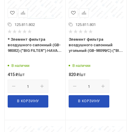
125.811.802
125.811.801
* Элемент фильтра
Элемент фильтра
воздушного салонный (GB-
воздушного салонный
98082) ("BIG FILTER") HAVAL
угольный (GB-98099/C) ("BIG
H5, GREAT WALL Hover H3,
FILTER") HAVAL Dargo, F7,
Hover H5, DERWAYS (OEM
F7x, Jolion (OEM
В наличии
В наличии
8104400BK00XA)
8104400XKY28B,
8104400XKZ96A)
/шт
/шт
415
₽
820
₽
В КОРЗИНУ
В КОРЗИНУ