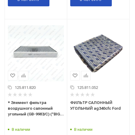
125.811.820
125.811.052
* Элемент фильтра
ФИЛЬТР САЛОННЫЙ
воздушного салонный
УГОЛЬНЫЙ ag340cfc Ford
угольный (GB-9983/C) ("BIG
FILTER") CHERY Tiggo;
EXEED LX; OMODA C5, S5;
В наличии
В наличии
KAIYI E5 (OEM 301000849AA,