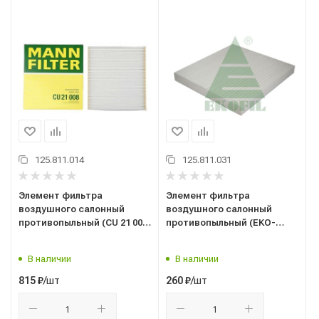
125.811.014
125.811.031
Элемент фильтра
Элемент фильтра
воздушного салонный
воздушного салонный
противопыльный (CU 21 008)
противопыльный (EKO-
("MANN" Германия)
04.119) ("EKOFIL") (аналог
HYUNDAI , KIA (2011-)
MANN CU 26 009) AUDI,
В наличии
В наличии
CU21008
SKODA, VW VOLKSWAGEN
/шт
/шт
815
₽
260
₽