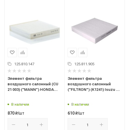
125.810.147
125.811.905
Элемент фильтра
Элемент фильтра
воздушного салонный (CU
воздушного салонный
21 003) ("MANN") HONDA
("FILTRON") (K1241) Isuzu D-
(OEM: 80292TG0Q02,
Max, Citroen, Fiat,
80291T5RA01, PBC36080)
Mitsubishi, Peugeot (OEM:
В наличии
В наличии
CU21003
5904608802415, CU2141,
FP2141, GB9930, 1987432216,
/шт
/шт
870
₽
610
₽
CAB18120)