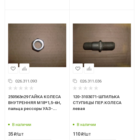
026.311.093
026.311.036
250563п29 ГАЙКА КОЛЕСА
120-3103071-ШПИЛЬКА
ВНУТРЕННЯЯ М18*1,5-6Н,
СТУПИЦЫ ПЕР.КОЛЕСА
пальца рессоры УАЗ-
левая
Профи
В наличии
В наличии
/шт
/шт
35
₽
110
₽