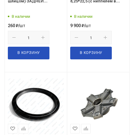
шлицом) ЗАДНЕЙ
8,25*22,5 (с ниппелем в
СТУПИЦЫ (взамен 4308-
серебре) ("Аккурайд Уилз
3104071) (г.Белебей)
Руссиа", г.Заинск)
В наличии
В наличии
/шт
/шт
260
₽
9 900
₽
В КОРЗИНУ
В КОРЗИНУ