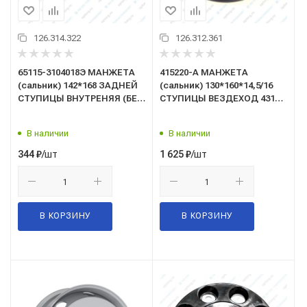
126.314.322
126.312.361
65115-3104018Э МАНЖЕТА
415220-A МАНЖЕТА
(сальник) 142*168 ЗАДНЕЙ
(сальник) 130*160*14,5/16
СТУПИЦЫ ВНУТРЕНЯЯ (БЕЗ
СТУПИЦЫ ВЕЗДЕХОД 43114
КРЫШКИ, 142х168) (ООО
(аналог 700029) (SKT
"Элемент")
Турция)
В наличии
В наличии
/шт
/шт
344
₽
1 625
₽
В КОРЗИНУ
В КОРЗИНУ