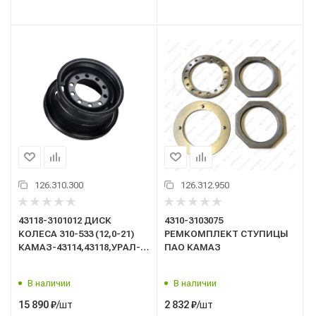
126.310.300
126.312.950
43118-3101012 ДИСК
4310-3103075
КОЛЕСА 310-533 (12,0-21)
РЕМКОМПЛЕКТ СТУПИЦЫ
КАМАЗ-43114,43118,УРАЛ-43202
ПАО КАМАЗ
("Аккурайд Уилз Руссиа",
г.Заинск)
В наличии
В наличии
/шт
/шт
15 890
₽
2 832
₽