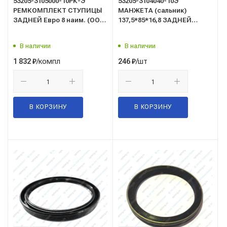
53205-3105000-10РК-Э
53205-3104040-10Э
РЕМКОМПЛЕКТ СТУПИЦЫ
МАНЖЕТА (сальник)
ЗАДНЕЙ Евро 8 наим. (ООО
137,5*85*16,8 ЗАДНЕЙ
"Элемент")
СТУПИЦЫ НАРУЖНЯЯ (ООО
"Элемент")
В наличии
В наличии
/компл
/шт
1 832
₽
246
₽
В КОРЗИНУ
В КОРЗИНУ