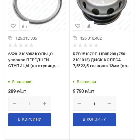
126.313.305
126.310.402
6520-3103083 КОЛЬЦО
RZB15107OE-HB0B200 (750-
упорное ПЕРЕДНЕЙ
3101012) ДИСК КОЛЕСА
СТУПИЦЫ (на ступицу
7,5*22,5 толщина 13мм (под
6520-3103015/10/09) ПАО
шпильку) (с ниппелем в
КАМАЗ
серебре) ("Аккурайд Уилз
В наличии
В наличии
Руссиа", г.Заинск)
/шт
/шт
289
₽
9 790
₽
В КОРЗИНУ
В КОРЗИНУ