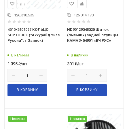
126.310.535
126.314.170
4310-3101027 КОЛЬЦО
HD90129348320 Щиток
БОРТОВОЕ ("Аккурайд Уилз
(пыльник) задней ступицы
Руссиа", г.Заинск)
КАМАЗ-54901 «ВЧ РУС»
В наличии
В наличии
/шт
/шт
1 395
₽
301
₽
В КОРЗИНУ
В КОРЗИНУ
Новинка
Новинка