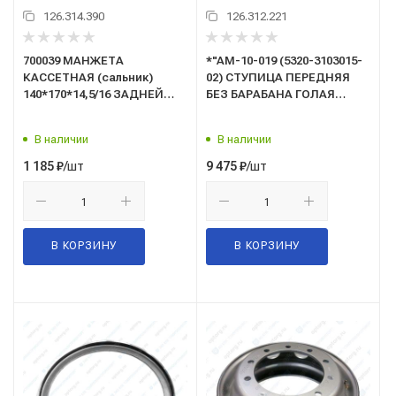
126.314.390
126.312.221
700039 МАНЖЕТА
*"AM-10-019 (5320-3103015-
КАССЕТНАЯ (сальник)
02) СТУПИЦА ПЕРЕДНЯЯ
140*170*14,5/16 ЗАДНЕЙ
БЕЗ БАРАБАНА ГОЛАЯ
СТУПИЦЫ (Tokez, Турция)
расточенная "Автомагнат"
В наличии
В наличии
/шт
/шт
1 185
₽
9 475
₽
В КОРЗИНУ
В КОРЗИНУ