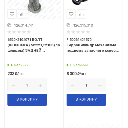
126.314.741
126.315.310
6520-3104071 БОЛТ
* 50031401570
(ШПИЛЬКА) М22*1,5*105 (со
Гидроцилиндр механизма
шлицом) ЗАДНЕЙ
подъема запасного колеса
СТУПИЦЫ Евро (г.Белебей)
("SORL") (замена ШНКФ
453198.237)
В наличии
В наличии
/шт
/шт
233
₽
8 300
₽
В КОРЗИНУ
В КОРЗИНУ