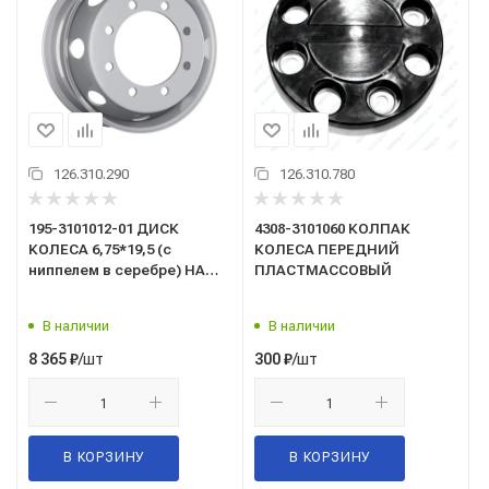
126.310.290
126.310.780
195-3101012-01 ДИСК
4308-3101060 КОЛПАК
КОЛЕСА 6,75*19,5 (с
КОЛЕСА ПЕРЕДНИЙ
ниппелем в серебре) НА
ПЛАСТМАССОВЫЙ
КАМАЗ-4308 ("Аккурайд
Уилз Руссиа", г.Заинск)
В наличии
В наличии
/шт
/шт
8 365
₽
300
₽
В КОРЗИНУ
В КОРЗИНУ