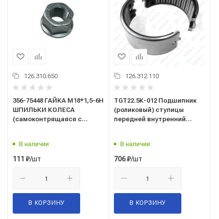
126.310.650
126.312.110
356-75448 ГАЙКА М18*1,5-6Н
TGT22.5К-012 Подшипник
ШПИЛЬКИ КОЛЕСА
(роликовый) ступицы
(самоконтрящаяся с
передней внутренний
фланцем/шайбой)
КАМАЗ-54901 (ООО "Камаз
КАМАЗ-54901
Тормозные Системы")
В наличии
В наличии
(356033401825-32)
(г.Белебей)
/шт
/шт
111
₽
706
₽
В КОРЗИНУ
В КОРЗИНУ