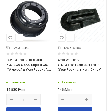
126.310.440
126.316.853
6520-3101012-10 ДИСК
4310-3106013
КОЛЕСА 8,5*20 Евро В СБ.
УПЛОТНИТЕЛЬ ВЕНТИЛЯ
("Аккурайд Уилз Руссиа",
(УралРезина, г.Челябинск)
г.Заинск) (взамен 6520-
3101012)
В наличии
В наличии
/шт
/шт
16 530
₽
145
₽