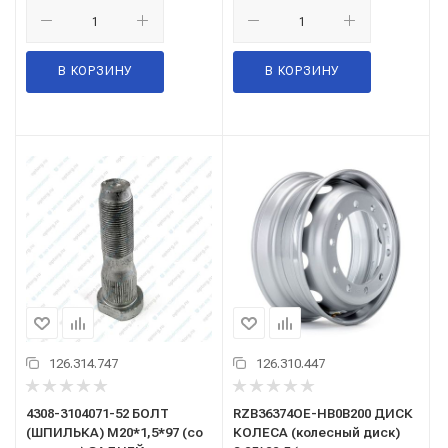
В КОРЗИНУ
В КОРЗИНУ
126.314.747
126.310.447
4308-3104071-52 БОЛТ
RZB36374OE-HB0B200 ДИСК
(ШПИЛЬКА) М20*1,5*97 (со
КОЛЕСА (колесный диск)