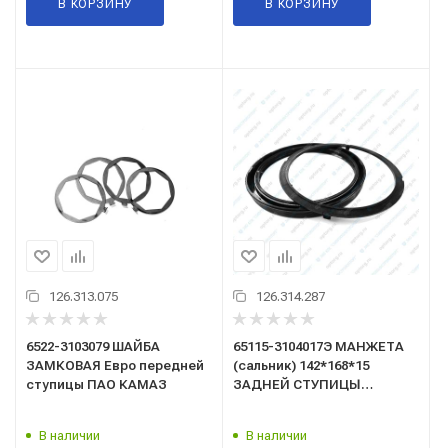
В КОРЗИНУ
В КОРЗИНУ
126.313.075
126.314.287
6522-3103079 ШАЙБА
65115-3104017Э МАНЖЕТА
ЗАМКОВАЯ Евро передней
(сальник) 142*168*15
ступицы ПАО КАМАЗ
ЗАДНЕЙ СТУПИЦЫ
ВНУТРЕНЯЯ С
ПОЛИМЕРНОЙ КРЫШКОЙ
В наличии
В наличии
(взаимозаменяемая