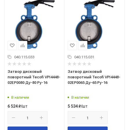
040.115.033
040.115.031
Затвор дисковый
Затвор дисковый
поворотный Tecofi VPI4448-
поворотный Tecofi VPI4448-
02EP0080 Ду-80 Ру-16
02EP0065 Ду-65 Ру-16
В наличии
В наличии
/шт
/шт
6 524
₽
5 534
₽