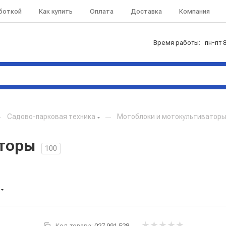
аботкой
Как купить
Оплата
Доставка
Компания
Время работы: пн-пт 8
—
Садово-парковая техника
—
Мотоблоки и мотокультиватор
аторы
100
Код товара:
027.991.528