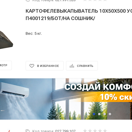
КАРТОФЕЛЕВЫКАПЫВАТЕЛЬ 10Х50Х500 У
П4001219/БОТ/НА СОШНИК/
Вес: 5 кг.
МОТР
В ИЗБРАННОЕ
СРАВНИТЬ
Код товара:
027.799.107