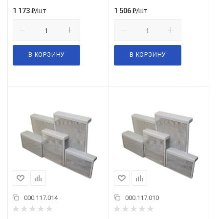
/шт
/шт
1 173
₽
1 506
₽
В КОРЗИНУ
В КОРЗИНУ
000.117.014
000.117.010