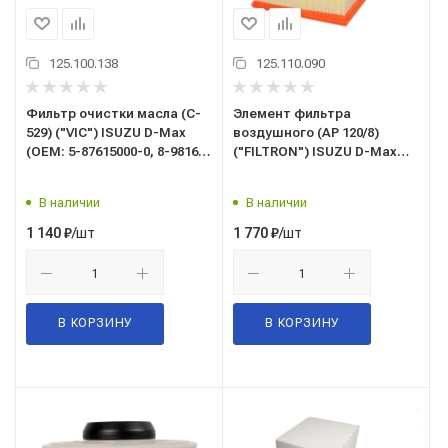
125.100.138
125.110.090
Фильтр очистки масла (C-
Элемент фильтра
529) ("VIC") ISUZU D-Max
воздушного (AP 120/8)
(ОЕМ: 5-87615000-0, 8-98165-
("FILTRON") ISUZU D-Max
071-0, C15671, C0076, C529)
(ОЕМ: 98140265, 898 140 2650,
AP1208)
В наличии
В наличии
/шт
/шт
1 140
₽
1 770
₽
В КОРЗИНУ
В КОРЗИНУ