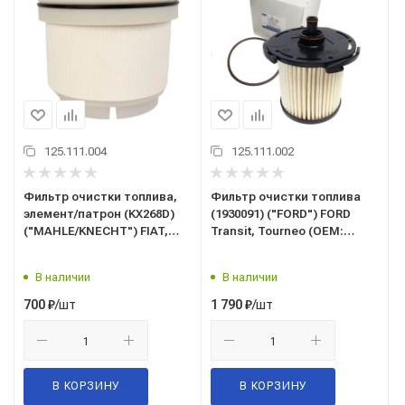
125.111.004
125.111.002
Фильтр очистки топлива,
Фильтр очистки топлива
элемент/патрон (KX268D)
(1930091) ("FORD") FORD
("MAHLE/KNECHT") FIAT,
Transit, Tourneo (OEM:
ISUZU D-Max, MITSUBISHI,
2499389, PF3255, CC1Z9365AA
TOYOTA Hilux (05-), LEXUS
В наличии
В наличии
(ОЕМ: 23390-0L041)
/шт
/шт
700
₽
1 790
₽
В КОРЗИНУ
В КОРЗИНУ