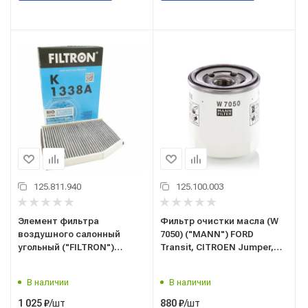
125.811.940
125.100.003
Элемент фильтра
Фильтр очистки масла (W
воздушного салонный
7050) ("MANN") FORD
угольный ("FILTRON")
Transit, CITROEN Jumper,
(K1338A) FORD Transit (ОЕМ:
PEUGEOT Boxer 11-> (ОЕМ:
1010192C, 1839688, CUK29007,
1812551, LR058104, 2128722,
В наличии
В наличии
GB-98076/C, 54.261.00)
BK2Q6714AA, W7050)
/шт
/шт
1 025
₽
880
₽