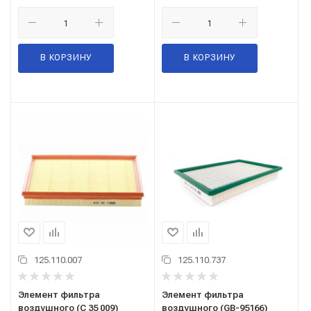
В КОРЗИНУ
В КОРЗИНУ
125.110.007
125.110.737
Элемент фильтра
Элемент фильтра
воздушного (C 35 009)
воздушного (GB-95166)