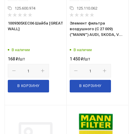
125.600.974
125.110.062
1009305XEC06 Шайба [GREAT
Элемент фильтра
WALL]
воздушного (C 27 009)
("MANN") AUDI, SKODA, VW
VOLKSWAGEN (OEM:
04E129620, L04E129620D)
В наличии
В наличии
C27009
/шт
/шт
168
₽
1 450
₽
В КОРЗИНУ
В КОРЗИНУ