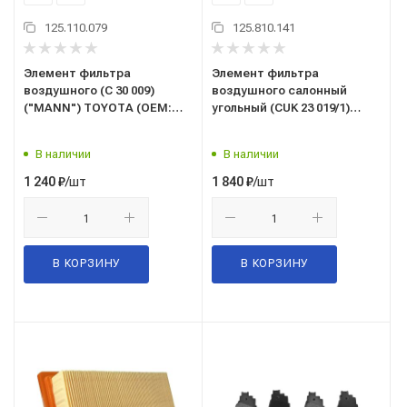
125.110.079
125.810.141
Элемент фильтра
Элемент фильтра
воздушного (C 30 009)
воздушного салонный
("MANN") TOYOTA (OEM:
угольный (CUK 23 019/1)
17801-0H030, 17801-0H050,
("MANN") HYUNDAI, KIA
17801-28030) C30009
(CUK230191, OEM: 97133-
В наличии
В наличии
1R000) CUK230191
/шт
/шт
1 240
₽
1 840
₽
В КОРЗИНУ
В КОРЗИНУ