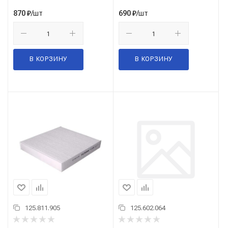
CU21003
HONDA, FIAT, CITROEN
(W6106, W610/6)
/шт
/шт
870
₽
690
₽
В КОРЗИНУ
В КОРЗИНУ
125.811.905
125.602.064