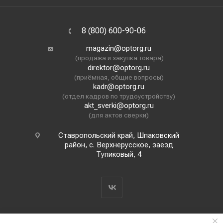
8 (800) 600-90-06
magazin@optorg.ru
(продажа и закупка товара)
direktor@optorg.ru
(приёмная, общие вопросы)
kadr@optorg.ru
(отдел кадров по трудоустройству)
akt_sverki@optorg.ru
(для актов сверки)
Ставропольский край, Шпаковский
район, с. Верхнерусское, заезд
Тупиковый, 4