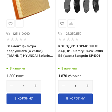
125.110.040
125.350.550
Элемент фильтра
КОЛОДКИ ТОРМОЗНЫЕ
воздушного (C 26 048)
ЗАДНИЕ Camry/RAV4/Lexus
("MANN") HYUNDAI Solaris II
ES (диск) Sangsin SP4091
2017->, KIA Rio IV 2017->
(OEM: 28113H8100) C26048
В наличии
В наличии
/шт
/компл
1 300
₽
1 870
₽
В КОРЗИНУ
В КОРЗИНУ