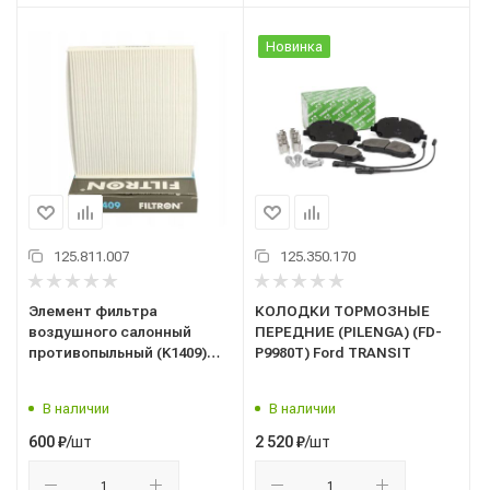
Новинка
125.811.007
125.350.170
Элемент фильтра
КОЛОДКИ ТОРМОЗНЫЕ
воздушного салонный
ПЕРЕДНИЕ (PILENGA) (FD-
противопыльный (K1409)
P9980T) Ford TRANSIT
("FILTRON") HYUNDAI, KIA
Solaris (17-) / Creta (16-) / Kia
В наличии
В наличии
Rio (17-) (MANN CU 23 019,
97133-D1000; 97133-D3000;
/шт
/шт
600
₽
2 520
₽
97133-D3200; 97133-J9000)