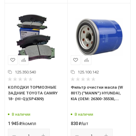
125.350.540
125.100.142
КОЛОДКИ ТОРМОЗНЫЕ
Фильтр очистки масла (W
ЗАДНИЕ TOYOTA CAMRY
8017) ("MANN") HYUNDAI,
18- (HI-Q)(SP4309)
KIA (OEM: 26300-35530,
26300-35531, 4011558024178,
W8017)
В наличии
В наличии
/компл
/шт
1 945
₽
830
₽