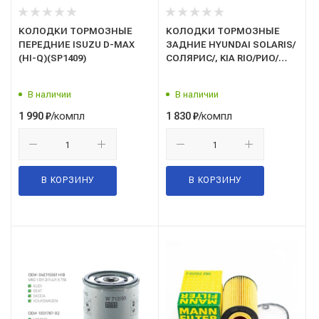
КОЛОДКИ ТОРМОЗНЫЕ
КОЛОДКИ ТОРМОЗНЫЕ
ПЕРЕДНИЕ ISUZU D-MAX
ЗАДНИЕ HYUNDAI SOLARIS/
(HI-Q)(SP1409)
СОЛЯРИС/, KIA RIO/РИО/
2010 ->(HI-Q)(SA193)
барабанные
В наличии
В наличии
/компл
/компл
1 990
₽
1 830
₽
В КОРЗИНУ
В КОРЗИНУ