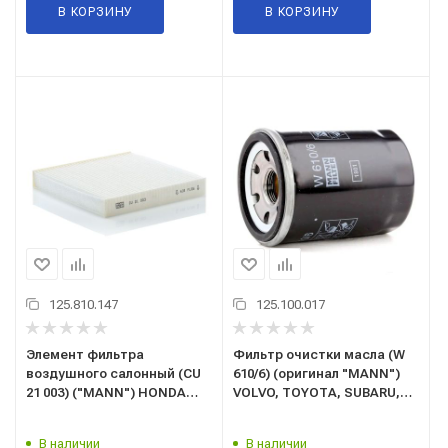
В КОРЗИНУ
В КОРЗИНУ
125.810.147
125.100.017
Элемент фильтра
Фильтр очистки масла (W
воздушного салонный (CU
610/6) (оригинал "MANN")
21 003) ("MANN") HONDA
VOLVO, TOYOTA, SUBARU,
(OEM: 80292TG0Q02,
OPEL, NISSAN, MITSUBISHI,
80291T5RA01, PBC36080)
MAZDA, KIA, HYUNDAI,
В наличии
В наличии