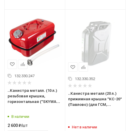
132.330.247
132.330.352
..Канистра металл. (10 л.)
..Канистра металл (20 л.)
резьбовая крышка,
прижимная крышка "КС-20"
горизонтальная ("SKYWAY")
(Павлово) (для ГСМ,
S02601024 (для ГСМ,
бензина, дизтоплива,
бензина, дизтоплива,
масла и тех.жидкостей)
В наличии
масла и тех.жидкостей)
красная
/шт
2 600
₽
Нет в наличии