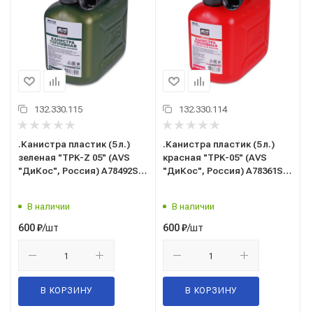
132.330.115
132.330.114
.Канистра пластик (5 л.)
.Канистра пластик (5 л.)
зеленая "TPK-Z 05" (AVS
красная "TPK-05" (AVS
"ДиКос", Россия) A78492S
"ДиКос", Россия) A78361S
(для ГСМ, бензина,
(для ГСМ, бензина,
дизтоплива, масла и
дизтоплива, масла и
В наличии
В наличии
тех.жидкостей)
тех.жидкостей)
/шт
/шт
600
₽
600
₽
В КОРЗИНУ
В КОРЗИНУ