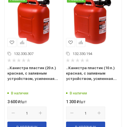
132.330.307
132.330.194
..Канистра пластик (20 л.)
..Канистра пластик (10 л.)
красная, с заливным
красная, с заливным
устройством, усиленная
устройством, усиленная
("SKYWAY" Гринлайн)
("SKYWAY" Гринлайн)
(S02602005) (для ГСМ,
(S02602004) (для ГСМ,
В наличии
В наличии
бензина, дизтоплива,
бензина, дизтоплива,
масла и тех.жидкостей)
масла и тех.жидкостей)
/шт
/шт
3 600
₽
1 300
₽