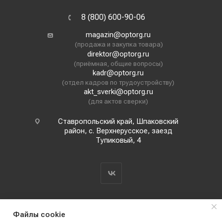
8 (800) 600-90-06
magazin@optorg.ru
(продажа и закупка товара)
direktor@optorg.ru
(приёмная, общие вопросы)
kadr@optorg.ru
(отдел кадров по трудоустройству)
akt_sverki@optorg.ru
(для актов сверки)
Ставропольский край, Шпаковский
район, с. Верхнерусское, заезд
Тупиковый, 4
Файлы cookie