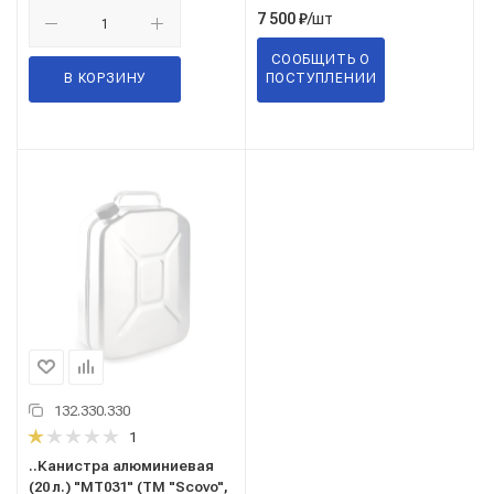
/шт
7 500
₽
СООБЩИТЬ О
В КОРЗИНУ
ПОСТУПЛЕНИИ
132.330.330
1
..Кaниcтрa aлюминиевая
(20 л.) "МТ031" (TM "Scovo",