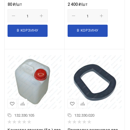
/шт
/шт
80
₽
2 400
₽
В КОРЗИНУ
В КОРЗИНУ
132.330.105
132.330.020
Канистра пластик (5 л.) для
Прокладка резиновая для