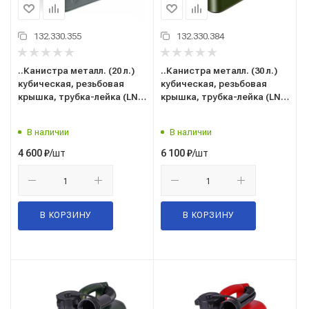
132.330.355
132.330.384
..Канистра металл. (20 л.)
..Канистра металл. (30 л.)
кубическая, резьбовая
кубическая, резьбовая
крышка, трубка-лейка (LN-
крышка, трубка-лейка (LN-
03566) (для ГСМ, бензина,
03543) (для ГСМ, бензина,
дизтоплива, масла и
дизтоплива, масла и
В наличии
В наличии
тех.жидкостей)
тех.жидкостей)
/шт
/шт
4 600
₽
6 100
₽
В КОРЗИНУ
В КОРЗИНУ