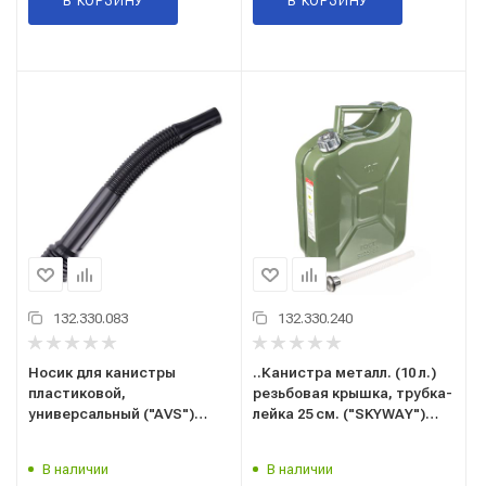
В КОРЗИНУ
В КОРЗИНУ
132.330.083
132.330.240
Носик для канистры
..Канистра металл. (10 л.)
пластиковой,
резьбовая крышка, трубка-
универсальный ("AVS")
лейка 25 см. ("SKYWAY")
(NPK-01) A95190S
S02601023 (для ГСМ,
бензина, дизтоплива,
В наличии
В наличии
масла и тех.жидкостей)