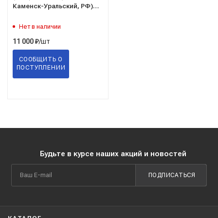
Каменск-Уральский, РФ)
(для ГСМ, бензина,
дизтоплива, масла и
Нет в наличии
тех.жидкостей)
/шт
11 000
₽
СООБЩИТЬ О
ПОСТУПЛЕНИИ
Будьте в курсе наших акций и новостей
ПОДПИСАТЬСЯ