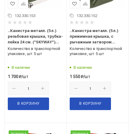
132.330.153
132.330.152
..Канистра металл. (5 л.)
..Канистра металл. (5 л.)
резьбовая крышка, трубка-
прижимная крышка, с
лейка 24 см. ("SKYWAY")
рычажным затвором
S02601020 (для ГСМ,
("SKYWAY") S02601019 (для
Количество в транспортной
Количество в транспортной
бензина, дизтоплива,
ГСМ, бензина, дизтоплива,
упаковке, шт: 5 шт
упаковке, шт: 5 шт
масла и тех.жидкостей)
масла и тех.жидкостей)
В наличии
В наличии
/шт
/шт
1 700
₽
1 550
₽
В КОРЗИНУ
В КОРЗИНУ
Новинка
Новинка