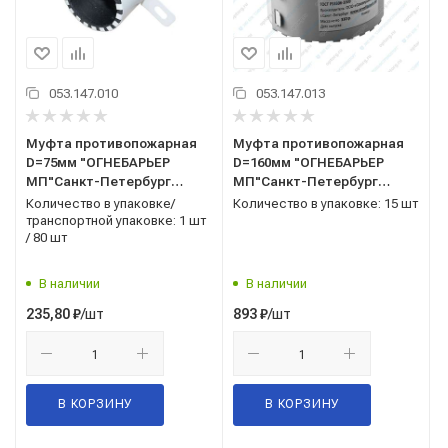
053.147.010
053.147.013
Муфта противопожарная
Муфта противопожарная
D=75мм "ОГНЕБАРЬЕР
D=160мм "ОГНЕБАРЬЕР
МП"Санкт-Петербург
МП"Санкт-Петербург
(канализац)
(канализац)
Количество в упаковке/
Количество в упаковке: 15 шт
транспортной упаковке: 1 шт
/ 80 шт
В наличии
В наличии
/шт
/шт
235,80
₽
893
₽
В КОРЗИНУ
В КОРЗИНУ