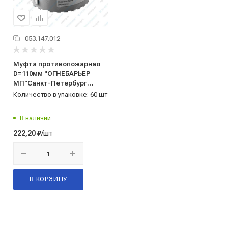
053.147.012
Муфта противопожарная
D=110мм "ОГНЕБАРЬЕР
МП"Санкт-Петербург
(канализац)
Количество в упаковке: 60 шт
В наличии
/шт
222,20
₽
В КОРЗИНУ