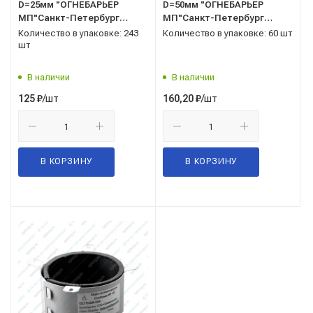
D=25мм "ОГНЕБАРЬЕР
D=50мм "ОГНЕБАРЬЕР
МП"Санкт-Петербург
МП"Санкт-Петербург
(канализац)
(канализац)
Количество в упаковке: 243
Количество в упаковке: 60 шт
шт
В наличии
В наличии
/шт
/шт
125
₽
160,20
₽
В КОРЗИНУ
В КОРЗИНУ