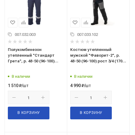
007.032.003
007.033.102
Полукомбинезон
Костюм утепленный
утепленный "Стандарт
мужской "Фаворит-2", р.
Грета", р. 48-50 (96-100)
48-50 (96-100) рост 3/4 (170-
рост 3/4 (170-176), темно-
176), (куртка/
синий, с СОП
полукомбинезон), темно-
В наличии
В наличии
серый со св.серым и
красным
/шт
/шт
1 510
₽
4 990
₽
В КОРЗИНУ
В КОРЗИНУ