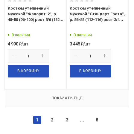
Костюм утепленный
Костюм утепленный
мужской "Фаворит-2", р.
мужской "Стандарт Грета",
48-50 (96-100) рост 5/6 (182-
р. 56-58 (112-116) рост 3/4
188), (куртка/
(170-176), (куртка/
полукомбинезон), темно-
полукомбинезон), темно-
В наличии
В наличии
серый со св.серым и
синий/васильковый, с СОП
красным
/шт
/шт
4 990
₽
3 445
₽
В КОРЗИНУ
В КОРЗИНУ
ПОКАЗАТЬ ЕЩЕ
1
2
3
8