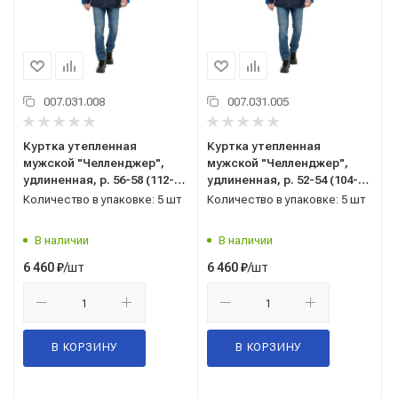
007.031.008
007.031.005
Куртка утепленная
Куртка утепленная
мужской "Челленджер",
мужской "Челленджер",
удлиненная, р. 56-58 (112-
удлиненная, р. 52-54 (104-
116) рост 5/6 (182-188),
108) рост 3/4 (170-176),
Количество в упаковке: 5 шт
Количество в упаковке: 5 шт
синий/васильковый
синий/васильковый
В наличии
В наличии
/шт
/шт
6 460
₽
6 460
₽
В КОРЗИНУ
В КОРЗИНУ