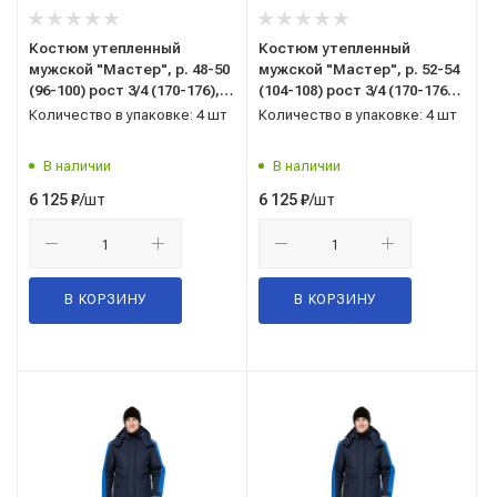
Костюм утепленный
Костюм утепленный
мужской "Мастер", р. 48-50
мужской "Мастер", р. 52-54
(96-100) рост 3/4 (170-176),
(104-108) рост 3/4 (170-176),
(куртка/полукомбинезон),
(куртка/полукомбинезон),
Количество в упаковке: 4 шт
Количество в упаковке: 4 шт
темно-синий/васильковый,
темно-синий/васильковый,
с СОП
с СОП
В наличии
В наличии
/шт
/шт
6 125
₽
6 125
₽
В КОРЗИНУ
В КОРЗИНУ