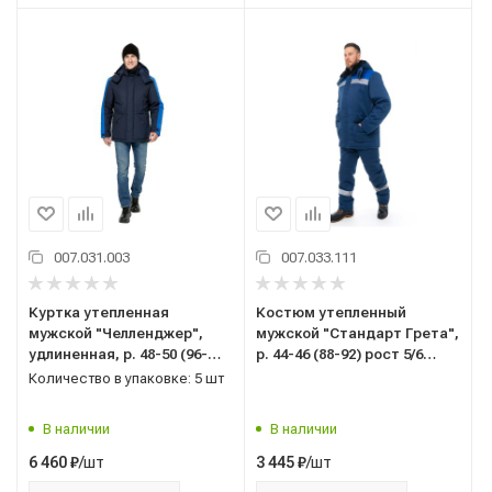
007.031.003
007.033.111
Куртка утепленная
Костюм утепленный
мужской "Челленджер",
мужской "Стандарт Грета",
удлиненная, р. 48-50 (96-
р. 44-46 (88-92) рост 5/6
100) рост 3/4 (170-176),
(182-188), (куртка/
Количество в упаковке: 5 шт
синий/васильковый
полукомбинезон), темно-
синий/васильковый, с СОП
В наличии
В наличии
/шт
/шт
6 460
₽
3 445
₽