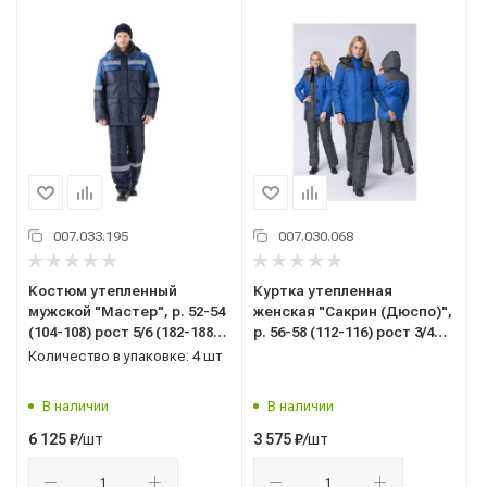
007.033.195
007.030.068
Костюм утепленный
Куртка утепленная
мужской "Мастер", р. 52-54
женская "Сакрин (Дюспо)",
(104-108) рост 5/6 (182-188),
р. 56-58 (112-116) рост 3/4
(куртка/полукомбинезон),
(158-164), васильковый/
Количество в упаковке: 4 шт
темно-синий/васильковый,
т.серый
с СОП
В наличии
В наличии
/шт
/шт
6 125
₽
3 575
₽