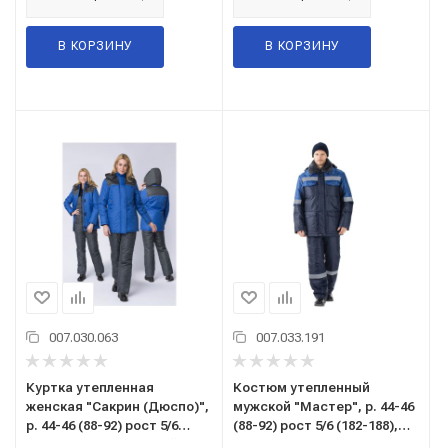
В КОРЗИНУ
В КОРЗИНУ
007.030.063
007.033.191
Куртка утепленная
Костюм утепленный
женская "Сакрин (Дюспо)",
мужской "Мастер", р. 44-46
р. 44-46 (88-92) рост 5/6
(88-92) рост 5/6 (182-188),
(170-176), васильковый/
(куртка/полукомбинезон),