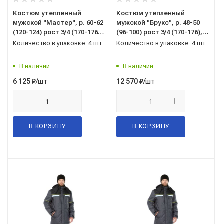
Костюм утепленный
Костюм утепленный
мужской "Мастер", р. 60-62
мужской "Брукс", р. 48-50
(120-124) рост 3/4 (170-176),
(96-100) рост 3/4 (170-176),
(куртка/полукомбинезон),
(куртка/брюки), темно-
Количество в упаковке: 4 шт
Количество в упаковке: 4 шт
темно-синий/васильковый,
серый с черной отделкой, с
с СОП
СОП
В наличии
В наличии
/шт
/шт
6 125
₽
12 570
₽
В КОРЗИНУ
В КОРЗИНУ