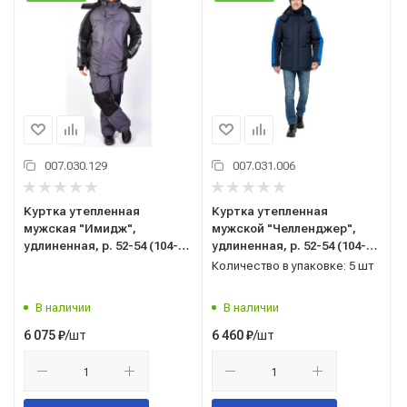
007.030.129
007.031.006
Куртка утепленная
Куртка утепленная
мужская "Имидж",
мужской "Челленджер",
удлиненная, р. 52-54 (104-
удлиненная, р. 52-54 (104-
108) рост 3/4 (170-176),
108) рост 5/6 (182-188),
Количество в упаковке: 5 шт
серый/черный
синий/васильковый
В наличии
В наличии
/шт
/шт
6 075
₽
6 460
₽