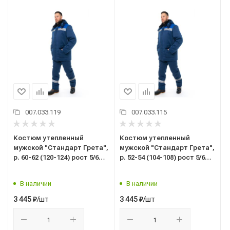
007.033.119
007.033.115
Костюм утепленный
Костюм утепленный
мужской "Стандарт Грета",
мужской "Стандарт Грета",
р. 60-62 (120-124) рост 5/6
р. 52-54 (104-108) рост 5/6
(182-188), (куртка/
(182-188), (куртка/
полукомбинезон), темно-
полукомбинезон), темно-
В наличии
В наличии
синий/васильковый, с СОП
синий/васильковый, с СОП
/шт
/шт
3 445
₽
3 445
₽