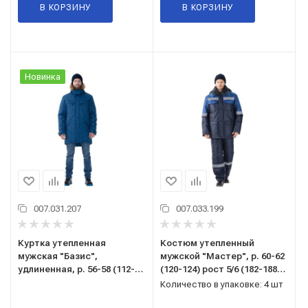
В КОРЗИНУ
В КОРЗИНУ
Новинка
007.031.207
007.033.199
Куртка утепленная
Костюм утепленный
мужская "Базис",
мужской "Мастер", р. 60-62
удлиненная, р. 56-58 (112-
(120-124) рост 5/6 (182-188),
116) рост 5/6 (182-188),
(куртка/полукомбинезон),
Количество в упаковке: 4 шт
темно-синий
темно-синий/васильковый,