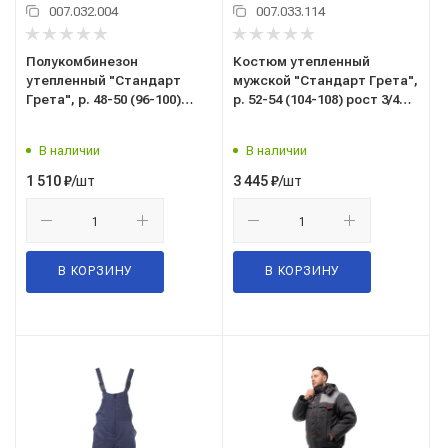
007.032.004
007.033.114
Полукомбинезон
Костюм утепленный
утепленный "Стандарт
мужской "Стандарт Грета",
Грета", р. 48-50 (96-100)
р. 52-54 (104-108) рост 3/4
рост 5/6 (182-188), темно-
(170-176), (куртка/
синий, с СОП
полукомбинезон), темно-
В наличии
В наличии
синий/васильковый, с СОП
/шт
/шт
1 510
₽
3 445
₽
В КОРЗИНУ
В КОРЗИНУ