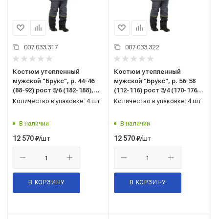
007.033.317
007.033.322
Костюм утепленный
Костюм утепленный
мужской "Брукс", р. 44-46
мужской "Брукс", р. 56-58
(88-92) рост 5/6 (182-188),
(112-116) рост 3/4 (170-176),
(куртка/брюки), темно-
(куртка/брюки), темно-
Количество в упаковке: 4 шт
Количество в упаковке: 4 шт
серый с черной отделкой, с
серый с черной отделкой, с
СОП
СОП
В наличии
В наличии
/шт
/шт
12 570
₽
12 570
₽
В КОРЗИНУ
В КОРЗИНУ