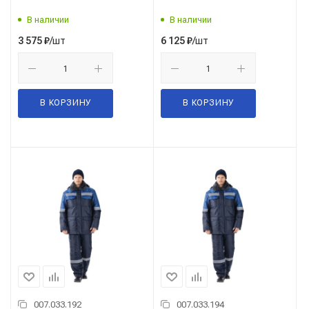
т.серый
темно-синий/васильковый,
В наличии
В наличии
с СОП
/шт
/шт
3 575
₽
6 125
₽
В КОРЗИНУ
В КОРЗИНУ
007.033.192
007.033.194