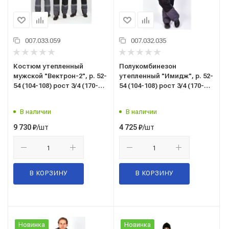
007.033.059
007.032.035
Костюм утепленный
Полукомбинезон
мужской "Вектрон-2", р. 52-
утепленный "Имидж", р. 52-
54 (104-108) рост 3/4 (170-
54 (104-108) рост 3/4 (170-
176), (куртка/
176), серый/черный, с СОП
полукомбинезон), темно-
В наличии
В наличии
серый/черный, с СОП
/шт
/шт
9 730
₽
4 725
₽
В КОРЗИНУ
В КОРЗИНУ
Новинка
Новинка