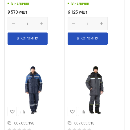
с СОП
В наличии
В наличии
/шт
/шт
9 570
₽
6 125
₽
В КОРЗИНУ
В КОРЗИНУ
007.033.198
007.033.318