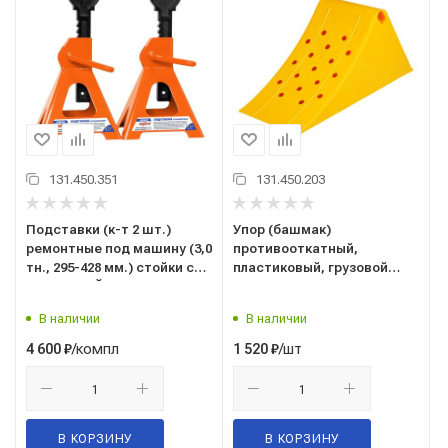
131.450.351
131.450.203
Подставки (к-т 2 шт.)
Упор (башмак)
ремонтные под машину (3,0
противооткатный,
тн., 295-428 мм.) стойки с
пластиковый, грузовой
ГРЕБЕНКОЙ (пара)
48х20х22см. (AJU09)
(опорная, страховочная)
("AIRLINE") для грузовых
В наличии
В наличии
(оригинал "Ombra")
автомобилей
"A90036"
/компл
/шт
4 600
₽
1 520
₽
В КОРЗИНУ
В КОРЗИНУ