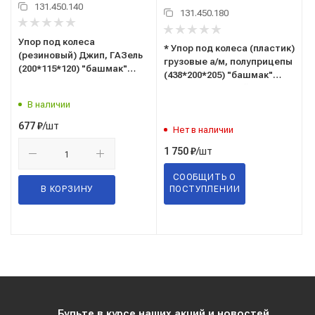
131.450.140
131.450.180
Упор под колеса
* Упор под колеса (пластик)
(резиновый) Джип, ГАЗель
грузовые а/м, полуприцепы
(200*115*120) "башмак"
(438*200*205) "бaшмaк"
противооткатный
прoтивooткaтный (цвет
желтый и/или черный)
В наличии
/шт
677
₽
Нет в наличии
/шт
1 750
₽
СООБЩИТЬ О
В КОРЗИНУ
ПОСТУПЛЕНИИ
Будьте в курсе наших акций и новостей