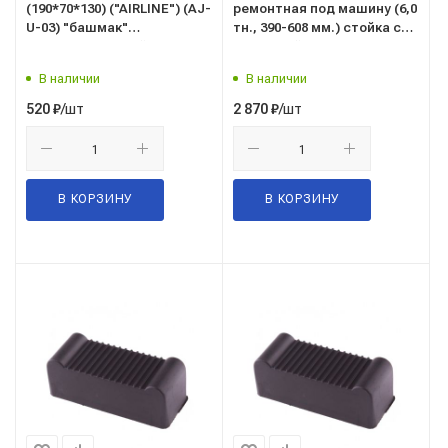
(190*70*130) ("AIRLINE") (AJ-
ремонтная под машину (6,0
U-03) "башмак"
тн., 390-608 мм.) стойка с
противооткатный
гребенкой ("АвтоDело")
(43256) опорная,
В наличии
В наличии
страховочная
/шт
/шт
520
₽
2 870
₽
В КОРЗИНУ
В КОРЗИНУ