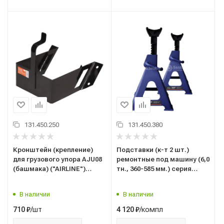
131.450.250
131.450.380
Кронштейн (крепление)
Подставки (к-т 2 шт.)
для грузового упора AJU08
ремонтные под машину (6,0
(башмака) ("AIRLINE")
тн., 360-585 мм.) серия
(AJU16) (210х240х185)
PREMIUM, стойки с
противооткатного для
гребенкой (пара)
В наличии
В наличии
грузовых авто, п/прицепов
("БелАвтоКомплект")
(BAK.39006) (опорная,
/шт
/компл
710
₽
4 120
₽
страховочная)