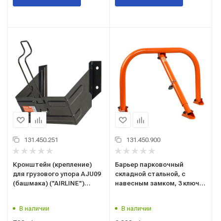
131.450.251
131.450.900
Кронштейн (крепление)
Барьер парковочный
для грузового упора AJU09
складной стальной, с
(башмака) ("AIRLINE")
навесным замком, 3 ключа,
(AJU11) (255х188х100)
750х500х500 мм. ("AKON006")
противооткатного для
("AIRLINE") для ограждения
В наличии
В наличии
грузовых авто, п/прицепов
парковочного места