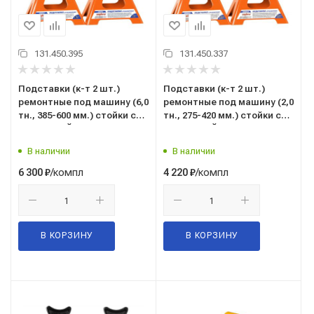
131.450.395
131.450.337
Подставки (к-т 2 шт.)
Подставки (к-т 2 шт.)
ремонтные под машину (6,0
ремонтные под машину (2,0
тн., 385-600 мм.) стойки с
тн., 275-420 мм.) стойки с
ГРЕБЕНКОЙ (пара)
ГРЕБЕНКОЙ (пара)
(опорная, страховочная)
(опорная, страховочная)
В наличии
В наличии
(оригинал "Ombra")
(оригинал "Ombra")
"A90037V"
"A90035"
/компл
/компл
6 300
₽
4 220
₽
В КОРЗИНУ
В КОРЗИНУ