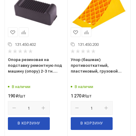
131.450.402
131.450.200
Опора резиновая на
Упор (башмак)
подставку ремонтную под
противооткатный,
машину (опору) 2-3 тн.
пластиковый, грузовой
(посадочное 77-29 мм.)
40х18х17см. (AJU08)
(13407)
("AIRLINE") для грузовых
В наличии
В наличии
автомобилей
/шт
/шт
190
₽
1 270
₽
В КОРЗИНУ
В КОРЗИНУ