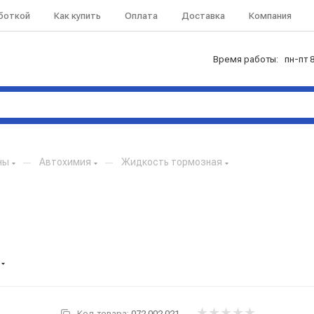
аботкой
Как купить
Оплата
Доставка
Компания
Время работы: пн-пт 8
ны
—
Автохимия
—
Жидкость тормозная
Код товара:
072.002.021