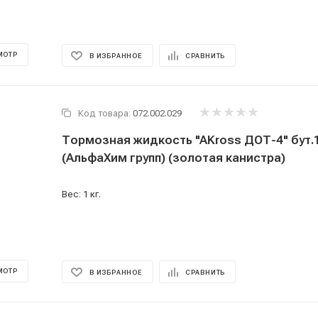
МОТР
В ИЗБРАННОЕ
СРАВНИТЬ
Код товара:
072.002.029
Тормозная жидкость "AKross ДОТ-4" бут.1л
(АльфаХим групп) (золотая канистра)
Вес: 1 кг.
МОТР
В ИЗБРАННОЕ
СРАВНИТЬ