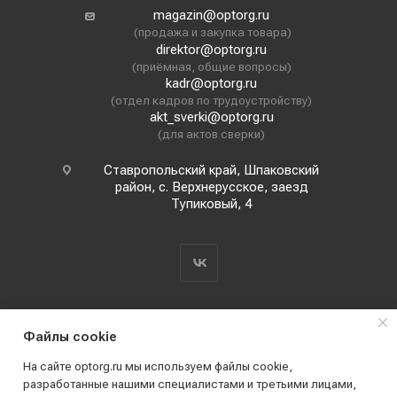
magazin@optorg.ru
(продажа и закупка товара)
direktor@optorg.ru
(приёмная, общие вопросы)
kadr@optorg.ru
(отдел кадров по трудоустройству)
akt_sverki@optorg.ru
(для актов сверки)
Ставропольский край, Шпаковский
район, с. Верхнерусское, заезд
Тупиковый, 4
Файлы cookie
На сайте optorg.ru мы используем файлы cookie,
разработанные нашими специалистами и третьими лицами,