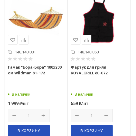
148.140.001
148.140.050
Гамак "Бора-Бора" 100х200
Фартук для гриля
см Wildman 81-173
ROYALGRILL 80-072
В наличии
В наличии
/шт
/шт
1 999
₽
559
₽
В КОРЗИНУ
В КОРЗИНУ