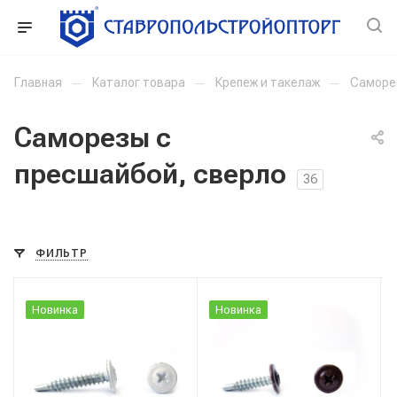
Главная
—
Каталог товара
—
Крепеж и такелаж
—
Саморе
Саморезы с
пресшайбой, сверло
36
ФИЛЬТР
Новинка
Новинка