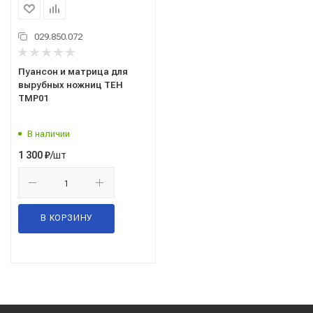
029.850.072
Пуансон и матрица для
вырубных ножниц TEH
TMP01
В наличии
/шт
1 300
₽
В КОРЗИНУ