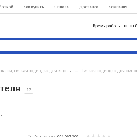
аботкой
Как купить
Оплата
Доставка
Компания
Время работы: пн-пт 8
ланги, гибкая подводка для воды
—
Гибкая подводка для смес
ителя
12
Код товара:
001.087.208