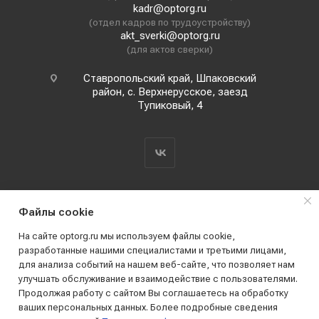
kadr@optorg.ru
(отдел кадров по трудоустройству)
akt_sverki@optorg.ru
(для актов сверки)
Ставропольский край, Шпаковский
район, с. Верхнерусское, заезд
Тупиковый, 4
Файлы cookie
На сайте optorg.ru мы используем файлы cookie,
разработанные нашими специалистами и третьими лицами,
для анализа событий на нашем веб-сайте, что позволяет нам
2019 - 2026 © АО КПК "Ставропольстройопторг"
улучшать обслуживание и взаимодействие с пользователями.
Все права защищены
Продолжая работу с сайтом Вы соглашаетесь на обработку
ваших персональных данных. Более подробные сведения