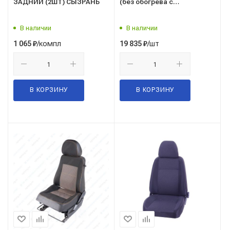
ЗАДНИЙ (2ШТ) СЫЗРАНЬ
(без обогрева с
подголовником)
В наличии
В наличии
/компл
/шт
1 065
₽
19 835
₽
В КОРЗИНУ
В КОРЗИНУ