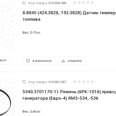
Код товара:
019.804.086
8.8845 (424.3828, 192.3828) Датчик темпе
топлива
Вес: 0.15 кг.
МОТР
В ИЗБРАННОЕ
СРАВНИТЬ
Код товара:
019.801.087
5340.3701170-11 Ремень (6РК-1016) приво
генератора (Евро-4) ЯМЗ-534,-536
Вес: 0.45 кг.