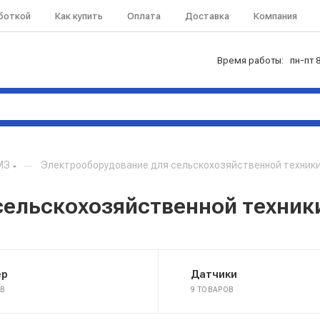
аботкой
Как купить
Оплата
Доставка
Компания
Время работы: пн-пт 8
МЗ
—
Электрооборудование для сельскохозяйственной техник
сельскохозяйственной техник
ер
Датчики
ОВ
9 ТОВАРОВ