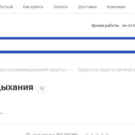
аботкой
Как купить
Оплата
Доставка
Компания
Время работы: пн-пт 8
едства индивидуальной защиты
—
Средства защиты органов 
дыхания
18
Код товара:
007.702.260