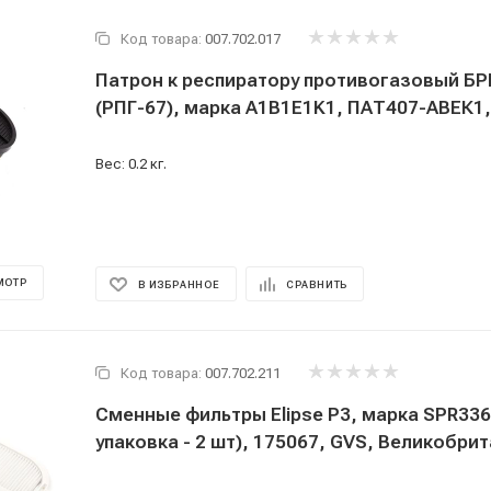
Код товара:
007.702.017
Патрон к респиратору противогазовый БРИЗ-2201
(РПГ-67), марка A1B1E1K1, ПАТ407-АВЕК1
Вес: 0.2 кг.
МОТР
В ИЗБРАННОЕ
СРАВНИТЬ
Код товара:
007.702.211
Сменные фильтры Elipse P3, марка SPR336I
упаковка - 2 шт), 175067, GVS, Великобри