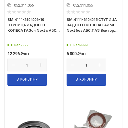
052.311.056
052.311.055
SM.4111-3104006-10
SM.4111-3104015 СТУПИЦА
СТУПИЦА ЗАДНЕГО
ЗАДНЕГО КОЛЕСА ГАЗон
КОЛЕСА ГАЗон Next с АБС/с
Next без АБС,ПАЗ Вектор
подшипником и
Next/голая/SDV/
шпильками/SDV/
В наличии
В наличии
/шт
/шт
12 296
₽
6 800
₽
В КОРЗИНУ
В КОРЗИНУ