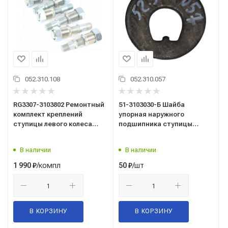
052.310.108
052.310.057
RG3307-3103802 Ремонтный
51-3103030-Б Шайба
комплект креплений
упорная наружного
ступицы левого колеса
подшипника ступицы
(гайка, футорка, шпилька)
переднего колеса ГАЗ-53,
ГАЗ-3307, 3309/Riginal/
3307
В наличии
В наличии
/компл
/шт
1 990
₽
50
₽
В КОРЗИНУ
В КОРЗИНУ