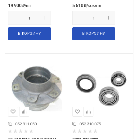
/шт
/компл
19 900
₽
5 510
₽
В КОРЗИНУ
В КОРЗИНУ
052.311.050
052.310.075