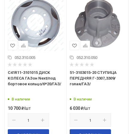
052.310.005
052.310.050
C41R11-3101015 ДИСК
51-3103015-20 СТУПИЦА
КОЛЕСА ГАЗон Next/под
ПЕРЕДНЯЯ Г-3307,3309/
бортовое кольцо/6*20/ГАЗ/
голая/ГАЗ/
В наличии
В наличии
/шт
/шт
10 700
₽
6 030
₽