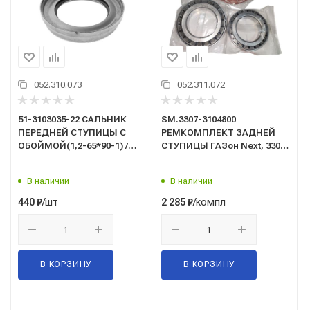
052.310.073
052.311.072
51-3103035-22 САЛЬНИК
SM.3307-3104800
ПЕРЕДНЕЙ СТУПИЦЫ С
РЕМКОМПЛЕКТ ЗАДНЕЙ
ОБОЙМОЙ(1,2-65*90-1) /
СТУПИЦЫ ГАЗон Next, 3307,
ГАЗ/
3310 (подшипник 807813,
7515 + сальник)
В наличии
В наличии
/шт
/компл
440
₽
2 285
₽
В КОРЗИНУ
В КОРЗИНУ