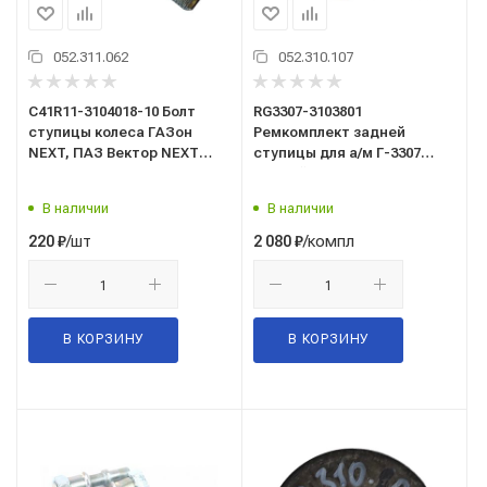
052.311.062
052.310.107
С41R11-3104018-10 Болт
RG3307-3103801
ступицы колеса ГАЗон
Ремкомплект задней
NEXT, ПАЗ Вектор NEXT
ступицы для а/м Г-3307
нов/обр с 01.11.19 ГАЗ
правый
Оригинал
(гайка-6шт,футорка-6шт,шпиль
В наличии
В наличии
RIGINAL
/шт
/компл
220
₽
2 080
₽
В КОРЗИНУ
В КОРЗИНУ