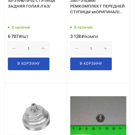
53-3104015-02 СТУПИЦА
3307-3103800
ЗАДНЯЯ ГОЛАЯ /ГАЗ/
РЕМКОМПЛЕКТ ПЕРЕДНЕЙ
СТУПИЦЫ клОРИГИНАЛ/
подшипники/ГАЗ/
В наличии
В наличии
/шт
/компл
6 707
₽
3 128
₽
В КОРЗИНУ
В КОРЗИНУ