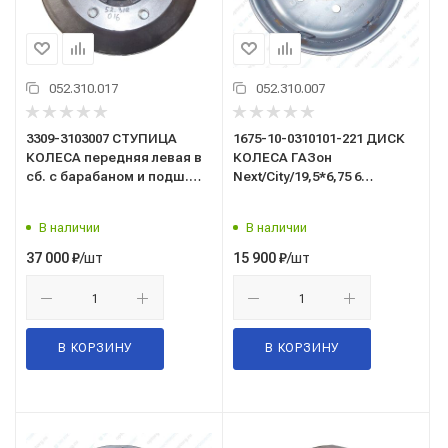
052.310.017
052.310.007
3309-3103007 СТУПИЦА
1675-10-0310101-221 ДИСК
КОЛЕСА передняя левая в
КОЛЕСА ГАЗон
сб. с барабаном и подш.
Next/City/19,5*6,75 6
под АБС/ГАЗ/
шпилек/167.510.3101012-
21ПП/ГАЗ/
В наличии
В наличии
/шт
/шт
37 000
₽
15 900
₽
В КОРЗИНУ
В КОРЗИНУ