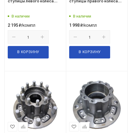
ступицы левого колеса
ступицы правого колеса
(гайка, футорка, шпилька)
(гайка, футорка, шпилька)
ГАЗ-3307, 3309 ГАЗ Ориг
ГАЗ-3307, 3309 ГАЗ Ори
В наличии
В наличии
Оригинал
Оригинал
/компл
/компл
2 195
₽
1 998
₽
В КОРЗИНУ
В КОРЗИНУ