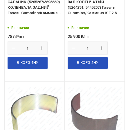
САЛЬНИК (5265267/3693669)
ВАЛ КОЛЕНЧАТЫЙ
КОЛЕНВАЛА ЗАДНИЙ
(5264231, 5443207) Газель
Газель Cummins/Камминз
Cummins/Камминз ISF 2.8 /э
ISF 2.8/EO5267/Espra/
(коленвал)
В наличии
В наличии
/шт
/шт
787
₽
25 900
₽
В КОРЗИНУ
В КОРЗИНУ