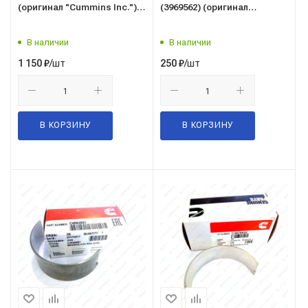
(оригинал "Cummins Inc.")
(3969562) (оригинал
дв. Камминз 4ISBe, 6ISBe
"Cummins Inc.") дв.
(подшипник) 3927772
Камминз 4ISBe, 6ISBe
В наличии
В наличии
/шт
/шт
1 150
₽
250
₽
В КОРЗИНУ
В КОРЗИНУ