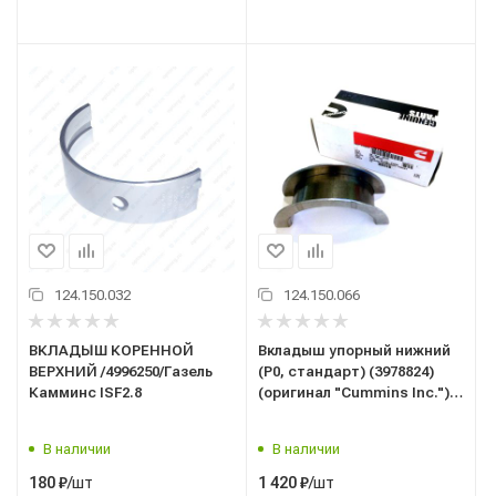
124.150.032
124.150.066
ВКЛАДЫШ КОРЕННОЙ
Вкладыш упорный нижний
ВЕРХНИЙ /4996250/Газель
(Р0, стандарт) (3978824)
Камминс ISF2.8
(оригинал "Cummins Inc.")
дв. Камминз 4ISBe, 6ISBe
(подшипник) 3945528
В наличии
В наличии
/шт
/шт
180
₽
1 420
₽