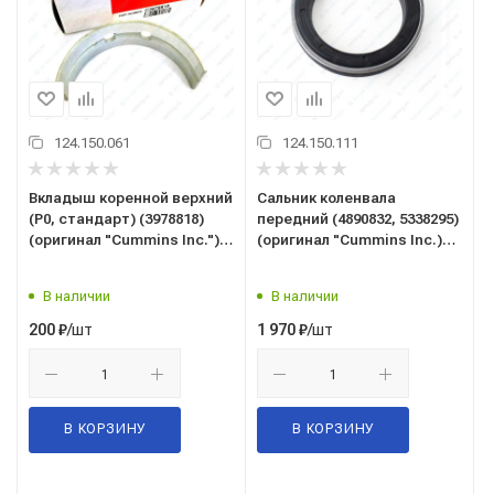
124.150.061
124.150.111
Вкладыш коренной верхний
Сальник коленвала
(Р0, стандарт) (3978818)
передний (4890832, 5338295)
(оригинал "Cummins Inc.")
(оригинал "Cummins Inc.)
дв. Камминз 4ISBe, 6ISBe
(70*100*12.5) дв. Камминз
(3929016)
4ISBe, 4ISDe, 6ISBe, 6ISDe,
В наличии
В наличии
ISF3.8
/шт
/шт
200
₽
1 970
₽
В КОРЗИНУ
В КОРЗИНУ