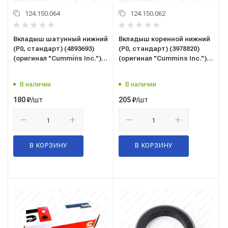
124.150.064
124.150.062
Вкладыш шатунный нижний
Вкладыш коренной нижний
(Р0, стандарт) (4893693)
(Р0, стандарт) (3978820)
(оригинал "Cummins Inc.")
(оригинал "Cummins Inc.")
дв. Камминз 4ISBe, 6ISBe
дв. Камминз 4ISBe, 6ISBe
В наличии
В наличии
/шт
/шт
180
₽
205
₽
В КОРЗИНУ
В КОРЗИНУ