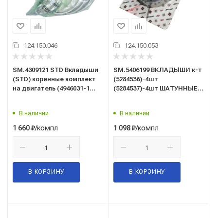
124.150.046
124.150.053
SM.4309121 STD Вкладыши
SM.5406199 ВКЛАДЫШИ к-т
(STD) коренные комплект
(5284536)-4шт
на двигатель (4946031-1
(5284537)-4шт ШАТУННЫЕ
/4996250 - 4 /4946030 - 5)
ВЕРХНИЕ/НИЖНИЕ/ремонт
ГАЗель Cummins 2.8
0,25/5284536/37/Газель
В наличии
В наличии
Cummins ISF 2.8/8шт/
/компл
/компл
1 660
₽
1 098
₽
В КОРЗИНУ
В КОРЗИНУ