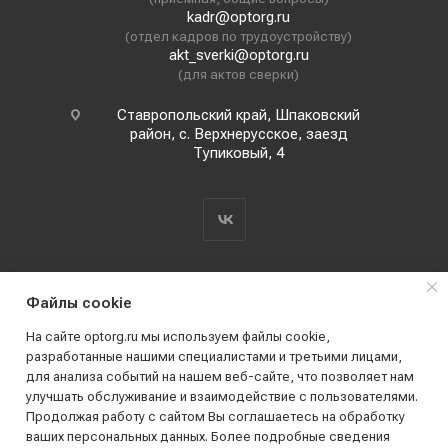
kadr@optorg.ru
(отдел кадров по трудоустройству)
akt_sverki@optorg.ru
(для актов сверки)
Ставропольский край, Шпаковский
район, с. Верхнерусское, заезд
Тупиковый, 4
Файлы cookie
На сайте optorg.ru мы используем файлы cookie,
разработанные нашими специалистами и третьими лицами,
для анализа событий на нашем веб-сайте, что позволяет нам
2019 - 2026 © АО КПК "Ставропольстройопторг"
улучшать обслуживание и взаимодействие с пользователями.
Все права защищены
Продолжая работу с сайтом Вы соглашаетесь на обработку
ваших персональных данных. Более подробные сведения