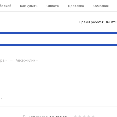
аботкой
Как купить
Оплата
Доставка
Компания
Время работы: пн-пт 8
ера
—
Анкер-клин
Код товара:
006.490.006