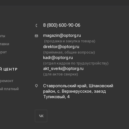
8 (800) 600-90-06
magazin@optorg.ru
аты
(продажа и закупка товара)
тавки
direktor@optorg.ru
врат
(приёмная, общие вопросы)
kadr@optorg.ru
(отдел кадров по трудоустройству)
akt_sverki@optorg.ru
Й ЦЕНТР
(для актов сверки)
 ремонт
Ставропольский край, Шпаковский
ый платный
район, с. Верхнерусское, заезд
Тупиковый, 4