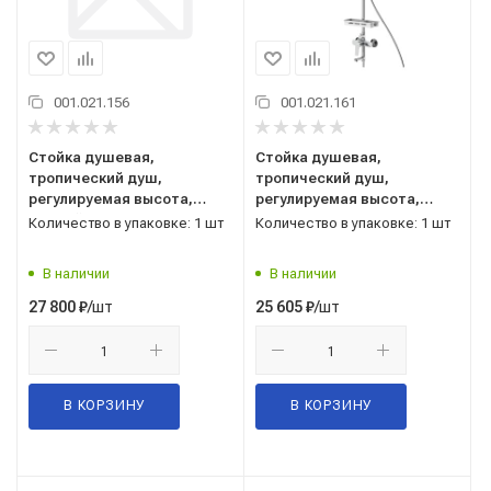
001.021.156
001.021.161
Стойка душевая,
Стойка душевая,
тропический душ,
тропический душ,
регулируемая высота,
регулируемая высота,
черный, RS27-46BL,
DR22071, DecoRoom
Количество в упаковке: 1 шт
Количество в упаковке: 1 шт
Rossinka
В наличии
В наличии
/шт
/шт
27 800
₽
25 605
₽
В КОРЗИНУ
В КОРЗИНУ