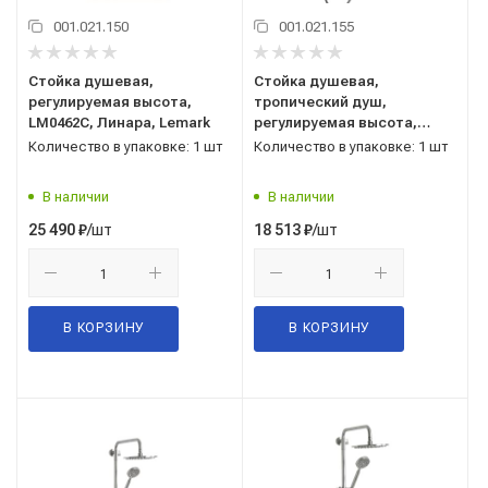
001.021.150
001.021.155
Стойка душевая,
Стойка душевая,
регулируемая высота,
тропический душ,
LM0462C, Линара, Lemark
регулируемая высота,
RS27-45, Rossinka
Количество в упаковке: 1 шт
Количество в упаковке: 1 шт
В наличии
В наличии
/шт
/шт
25 490
₽
18 513
₽
В КОРЗИНУ
В КОРЗИНУ