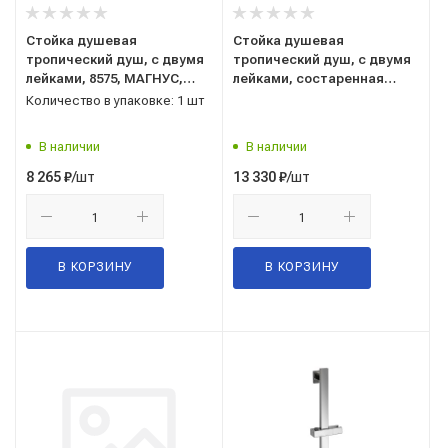
Стойка душевая
Стойка душевая
тропический душ, с двумя
тропический душ, с двумя
лейками, 8575, МАГНУС,
лейками, состаренная
Санакс
бронза, 5075, GFmark,
Количество в упаковке: 1 шт
Санакс
В наличии
В наличии
/шт
/шт
8 265
₽
13 330
₽
В КОРЗИНУ
В КОРЗИНУ