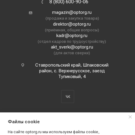
8 (800) 600-90-06
magazin@optorg.ru
(продажа и закупка товара)
direktor@optorg.ru
(приёмная, общие вопросы)
kadr@optorg.ru
(отдел кадров по трудоустройству)
akt_sverki@optorg.ru
(для актов сверки)
Ставропольский край, Шпаковский
район, с. Верхнерусское, заезд
Тупиковый, 4
Файлы cookie
На сайте optorg.ru мы используем файлы cookie,