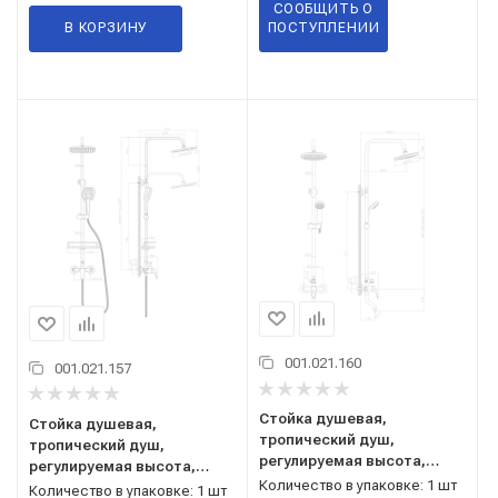
СООБЩИТЬ О
В КОРЗИНУ
ПОСТУПЛЕНИИ
001.021.160
001.021.157
Стойка душевая,
Стойка душевая,
тропический душ,
тропический душ,
регулируемая высота,
регулируемая высота,
DR21071, DecoRoom
Количество в упаковке: 1 шт
RS29-45 Rossinka
Количество в упаковке: 1 шт