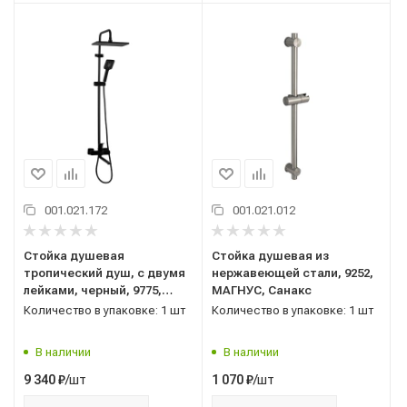
001.021.172
001.021.012
Стойка душевая
Стойка душевая из
тропический душ, с двумя
нержавеющей стали, 9252,
лейками, черный, 9775,
МАГНУС, Санакс
FABIA, Санакс
Количество в упаковке: 1 шт
Количество в упаковке: 1 шт
В наличии
В наличии
/шт
/шт
9 340
₽
1 070
₽