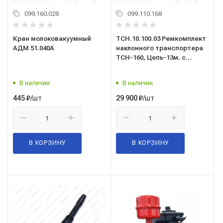
099.160.028
099.110.168
Кран молоковакуумный
ТСН.10.100.03 Ремкомплект
АДМ 51.040А
наклонного транспортера
ТСН-160, Цепь-13м. с
кронштейнами, скребками)
В наличии
В наличии
/шт
/шт
445
₽
29 900
₽
В КОРЗИНУ
В КОРЗИНУ