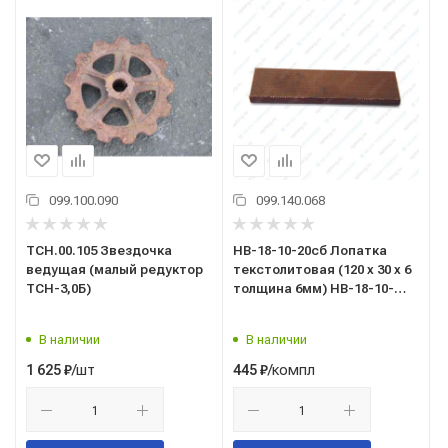
099.100.090
099.140.068
ТСН.00.105 Звездочка
НВ-18-10-20сб Лопатка
ведущая (малый редуктор
текстолитовая (120 х 30 х 6
ТСН-3,0Б)
толщина 6мм) НВ-18-10-
212Д-6 4шт
В наличии
В наличии
/шт
/компл
1 625
₽
445
₽