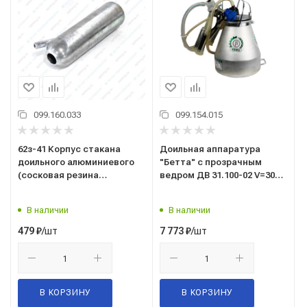
099.160.033
099.154.015
62з-41 Корпус стакана
Доильная аппаратура
доильного алюминиевого
"Бетта" с прозрачным
(сосковая резина
ведром ДВ 31.100-02 V=30л.
ДД00041А)
(АО"ЧМЗ")
В наличии
В наличии
/шт
/шт
479
₽
7 773
₽
В КОРЗИНУ
В КОРЗИНУ