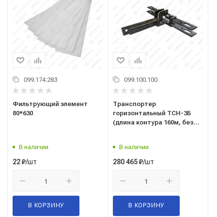
099.174.283
099.100.100
Фильтрующий элемент
Транспортер
80*630
горизонтальный ТСН-3Б
(длина контура 160м, без
рамы,привода)
В наличии
В наличии
/шт
/шт
22
₽
280 465
₽
В КОРЗИНУ
В КОРЗИНУ