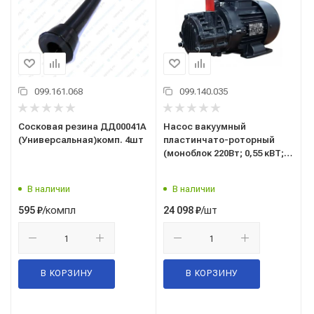
099.161.068
099.140.035
Сосковая резина ДД00041А
Насос вакуумный
(Универсальная)комп. 4шт
пластинчато-роторный
(моноблок 220Вт; 0,55 кВТ;
12м3/ч, сухого типа) модель
"70"
В наличии
В наличии
/компл
/шт
595
₽
24 098
₽
В КОРЗИНУ
В КОРЗИНУ