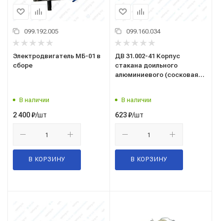
099.192.005
099.160.034
Электродвигатель МБ-01 в
ДВ 31.002-41 Корпус
сборе
стакана доильного
алюминиевого (сосковая
резина ДД00041А)
В наличии
В наличии
/шт
/шт
2 400
₽
623
₽
В КОРЗИНУ
В КОРЗИНУ