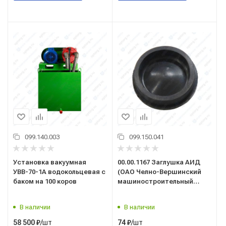
099.140.003
099.150.041
Установка вакуумная
00.00.1167 Заглушка АИД
УВВ-70-1А водокольцевая с
(ОАО Челно-Вершинский
баком на 100 коров
машиностроительный
завод")
В наличии
В наличии
/шт
/шт
58 500
₽
74
₽