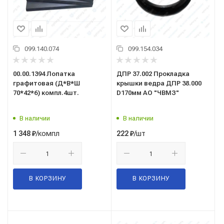
099.140.074
099.154.034
00.00.1394 Лопатка
ДПР 37.002 Прокладка
графитовая (Д*В*Ш
крышки ведра ДПР 38.000
70*42*6) компл.4шт.
D170мм АО "ЧВМЗ"
В наличии
В наличии
/компл
/шт
1 348
₽
222
₽
В КОРЗИНУ
В КОРЗИНУ