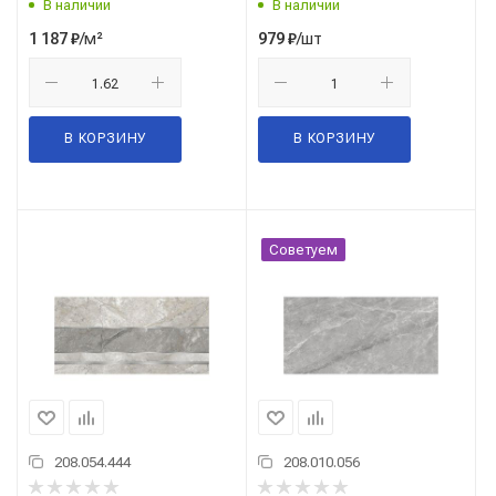
В наличии
В наличии
/м²
/шт
1 187
₽
979
₽
В КОРЗИНУ
В КОРЗИНУ
Советуем
208.054.444
208.010.056