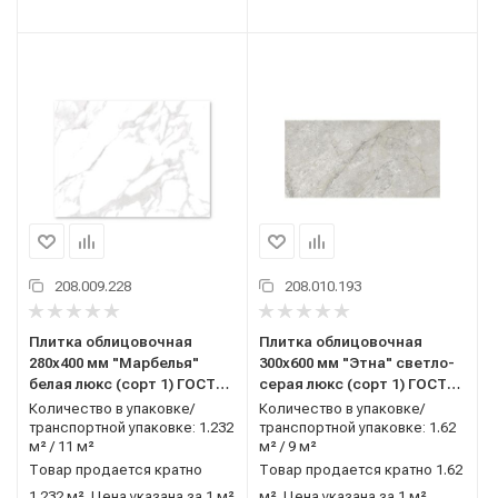
208.009.228
208.010.193
Плитка облицовочная
Плитка облицовочная
280x400 мм "Марбелья"
300x600 мм "Этна" светло-
белая люкс (сорт 1) ГОСТ
серая люкс (сорт 1) ГОСТ
13996-2019 AXIMA (Россия)
13996-2019 AXIMA (Россия)
Количество в упаковке/
Количество в упаковке/
транспортной упаковке: 1.232
транспортной упаковке: 1.62
м² / 11 м²
м² / 9 м²
Товар продается кратно
Товар продается кратно 1.62
1.232 м². Цена указана за 1 м²
м². Цена указана за 1 м²