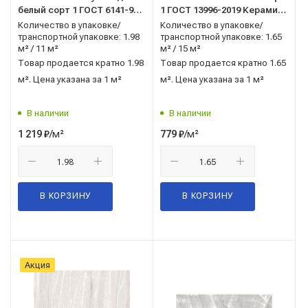
белый сорт 1 ГОСТ 6141-91
1 ГОСТ 13996-2019 Керамин
Керамин (Беларусь)
(Беларусь)
Количество в упаковке/
Количество в упаковке/
транспортной упаковке: 1.98
транспортной упаковке: 1.65
м² / 11 м²
м² / 15 м²
Товар продается кратно 1.98
Товар продается кратно 1.65
м². Цена указана за 1 м²
м². Цена указана за 1 м²
В наличии
В наличии
/м²
/м²
1 219
₽
779
₽
В КОРЗИНУ
В КОРЗИНУ
Акция