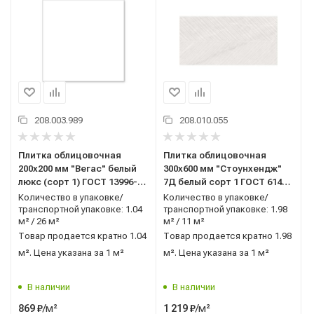
208.003.989
208.010.055
Плитка облицовочная
Плитка облицовочная
200x200 мм "Вегас" белый
300x600 мм "Стоунхендж"
люкс (сорт 1) ГОСТ 13996-
7Д белый сорт 1 ГОСТ 6141-
2019 AXIMA (Россия)
91 Керамин (Беларусь)
Количество в упаковке/
Количество в упаковке/
транспортной упаковке: 1.04
транспортной упаковке: 1.98
м² / 26 м²
м² / 11 м²
Товар продается кратно 1.04
Товар продается кратно 1.98
м². Цена указана за 1 м²
м². Цена указана за 1 м²
В наличии
В наличии
/м²
/м²
869
₽
1 219
₽