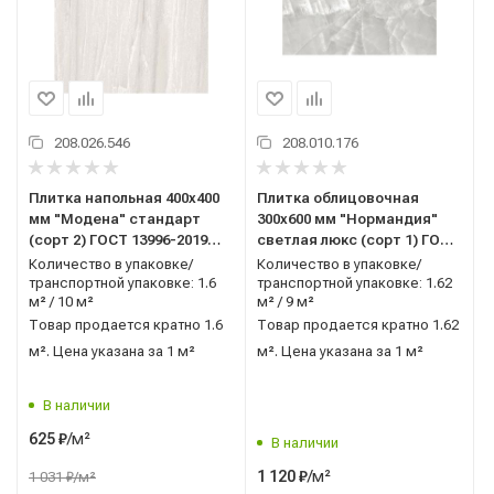
208.026.546
208.010.176
Плитка напольная 400x400
Плитка облицовочная
мм "Модена" стандарт
300x600 мм "Нормандия"
(сорт 2) ГОСТ 13996-2019
светлая люкс (сорт 1) ГОСТ
AXIMA (Россия)
13996-2019 AXIMA (Россия)
Количество в упаковке/
Количество в упаковке/
транспортной упаковке: 1.6
транспортной упаковке: 1.62
м² / 10 м²
м² / 9 м²
Товар продается кратно 1.6
Товар продается кратно 1.62
м². Цена указана за 1 м²
м². Цена указана за 1 м²
В наличии
/м²
625
₽
В наличии
/м²
1 120
₽
1 031
₽
/м²