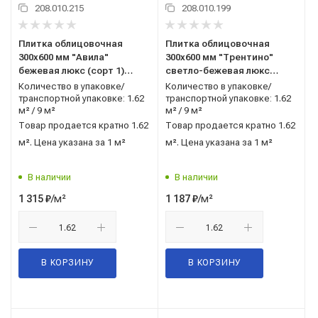
208.010.215
208.010.199
Плитка облицовочная
Плитка облицовочная
300x600 мм "Авила"
300x600 мм "Трентино"
бежевая люкс (сорт 1)
светло-бежевая люкс
ГОСТ 13996-2019 AXIMA
(сорт 1) ГОСТ 13996-2019
Количество в упаковке/
Количество в упаковке/
(Россия)
AXIMA (Россия)
транспортной упаковке: 1.62
транспортной упаковке: 1.62
м² / 9 м²
м² / 9 м²
Товар продается кратно 1.62
Товар продается кратно 1.62
м². Цена указана за 1 м²
м². Цена указана за 1 м²
В наличии
В наличии
/м²
/м²
1 315
₽
1 187
₽
В КОРЗИНУ
В КОРЗИНУ