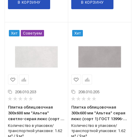
В КОРЗИНУ
В КОРЗИНУ
Хит
Советуем
Хит
208.010.203
208.010.205
Плитка облицовочная
Плитка облицовочная
300x600 мм "Альтеа"
300x600 мм "Альтеа" серая
светло-серая люкс (сорт 1)
люкс (сорт 1) ГОСТ 13996-
ГОСТ 13996-2019 AXIMA
2019 AXIMA (Россия)
Количество в упаковке/
Количество в упаковке/
(Россия)
транспортной упаковке: 1.62
транспортной упаковке: 1.62
м² / 9 м²
м² / 9 м²