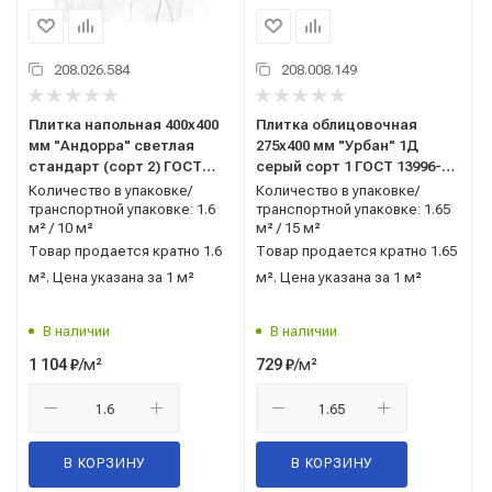
208.026.584
208.008.149
Плитка напольная 400x400
Плитка облицовочная
мм "Андорра" светлая
275x400 мм "Урбан" 1Д
стандарт (сорт 2) ГОСТ
серый сорт 1 ГОСТ 13996-
13996-2019 AXIMA (Россия)
2019 Керамин (Беларусь)
Количество в упаковке/
Количество в упаковке/
транспортной упаковке: 1.6
транспортной упаковке: 1.65
м² / 10 м²
м² / 15 м²
Товар продается кратно 1.6
Товар продается кратно 1.65
м². Цена указана за 1 м²
м². Цена указана за 1 м²
В наличии
В наличии
/м²
/м²
1 104
₽
729
₽
В КОРЗИНУ
В КОРЗИНУ