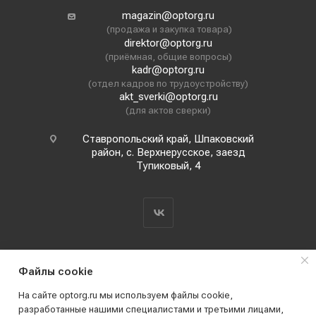
magazin@optorg.ru
(продажа и закупка товара)
direktor@optorg.ru
(приёмная, общие вопросы)
kadr@optorg.ru
(отдел кадров по трудоустройству)
akt_sverki@optorg.ru
(для актов сверки)
Ставропольский край, Шпаковский
район, с. Верхнерусское, заезд
Тупиковый, 4
Файлы cookie
На сайте optorg.ru мы используем файлы cookie,
разработанные нашими специалистами и третьими лицами,