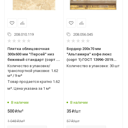
208.010.119
208.056.045
Плитка облицовочная
Бордюр 200x70 мм
300x600 мм "Персей" низ
"Альтамира" кофе люкс
бежевый стандарт (сорт 2)
(сорт 1) ГОСТ 13996-2019
ГОСТ 13996-2019 AXIMA
AXIMA (Россия)
Количество в упаковке/
Количество в упаковке: 30 шт
(Россия)
транспортной упаковке: 1.62
м² / 9 м²
Товар продается кратно 1.62
м². Цена указана за 1 м²
В наличии
В наличии
/м²
/шт
500
₽
35
₽
1 048
₽
/м²
57
₽
/шт