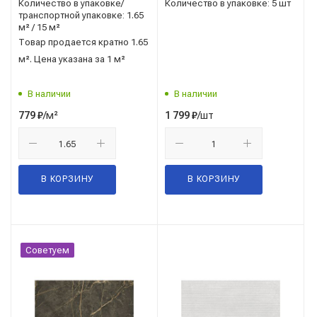
ГОСТ 13996-2019 Керамин
(Россия)
Количество в упаковке/
Количество в упаковке: 5 шт
(Беларусь)
транспортной упаковке: 1.65
м² / 15 м²
Товар продается кратно 1.65
м². Цена указана за 1 м²
В наличии
В наличии
/м²
/шт
779
₽
1 799
₽
В КОРЗИНУ
В КОРЗИНУ
Советуем