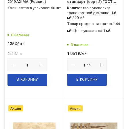
2019 AXIMA (Россия)
стандарт (сорт 2) ГОСТ
13996-2019 AXIMA (Россия)
Количество в упаковке: 50 шт
Количество в упаковке/
транспортной упаковке: 1.6
м² / 10 м²
Товар продается кратно 1.44
м². Цена указана за 1 м²
В наличии
/шт
135
₽
В наличии
/м²
1 051
₽
241
₽
/шт
В КОРЗИНУ
В КОРЗИНУ
Акция
Акция