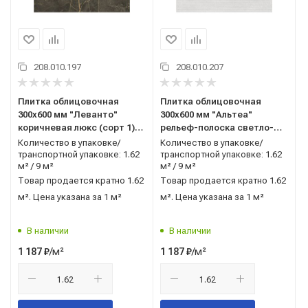
208.010.197
208.010.207
Плитка облицовочная
Плитка облицовочная
300x600 мм "Леванто"
300x600 мм "Альтеа"
коричневая люкс (сорт 1)
рельеф-полоска светло-
ГОСТ 13996-2019 AXIMA
серая люкс (сорт 1) ГОСТ
Количество в упаковке/
Количество в упаковке/
(Россия)
13996-2019 AXIMA (Россия)
транспортной упаковке: 1.62
транспортной упаковке: 1.62
м² / 9 м²
м² / 9 м²
Товар продается кратно 1.62
Товар продается кратно 1.62
м². Цена указана за 1 м²
м². Цена указана за 1 м²
В наличии
В наличии
/м²
/м²
1 187
₽
1 187
₽