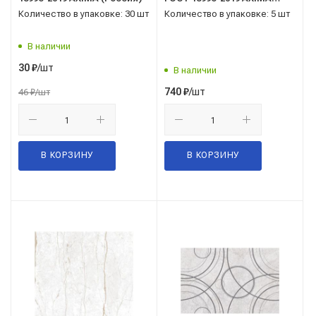
(Россия)
Количество в упаковке: 30 шт
Количество в упаковке: 5 шт
В наличии
/шт
30
₽
В наличии
/шт
740
₽
46
₽
/шт
В КОРЗИНУ
В КОРЗИНУ