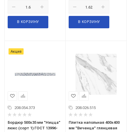
В КОРЗИНУ
В КОРЗИНУ
Акция
208.054.373
208.026.515
Бордюр 500x35 мм "Ницца"
Плитка напольная 400x400
люкс (сорт 1) ГОСТ 13996-
мм "Виченца" глянцевая