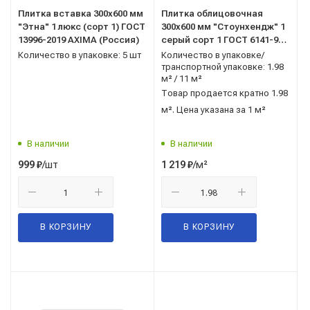
Плитка вставка 300x600 мм
Плитка облицовочная
"Этна" 1 люкс (сорт 1) ГОСТ
300x600 мм "Стоунхендж" 1
13996-2019 AXIMA (Россия)
серый сорт 1 ГОСТ 6141-91
Керамин (Беларусь)
Количество в упаковке: 5 шт
Количество в упаковке/
транспортной упаковке: 1.98
м² / 11 м²
Товар продается кратно 1.98
м². Цена указана за 1 м²
В наличии
В наличии
/шт
/м²
999
₽
1 219
₽
В КОРЗИНУ
В КОРЗИНУ