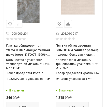
208.009.234
208.010.217
Плитка облицовочная
Плитка облицовочная
280x400 мм "Ибица" темная
300x600 мм "Авила" рельеф-
люкс (сорт 1) ГОСТ 13996-
полоски бежевая люкс
2019 AXIMA (Россия)
(сорт 1) ГОСТ 13996-2019
Количество в упаковке/
Количество в упаковке/
AXIMA (Россия)
транспортной упаковке: 1.232
транспортной упаковке: 1.62
м² / 11 м²
м² / 9 м²
Товар продается кратно
Товар продается кратно 1.62
1.232 м². Цена указана за 1 м²
м². Цена указана за 1 м²
В наличии
В наличии
/м²
/м²
846
₽
1 315
₽