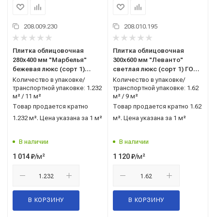
208.009.230
208.010.195
Плитка облицовочная
Плитка облицовочная
280x400 мм "Марбелья"
300x600 мм "Леванто"
бежевая люкс (сорт 1)
светлая люкс (сорт 1) ГОСТ
ГОСТ 13996-2019 AXIMA
13996-2019 AXIMA (Россия)
Количество в упаковке/
Количество в упаковке/
(Россия)
транспортной упаковке: 1.232
транспортной упаковке: 1.62
м² / 11 м²
м² / 9 м²
Товар продается кратно
Товар продается кратно 1.62
1.232 м². Цена указана за 1 м²
м². Цена указана за 1 м²
В наличии
В наличии
/м²
/м²
1 014
₽
1 120
₽
В КОРЗИНУ
В КОРЗИНУ