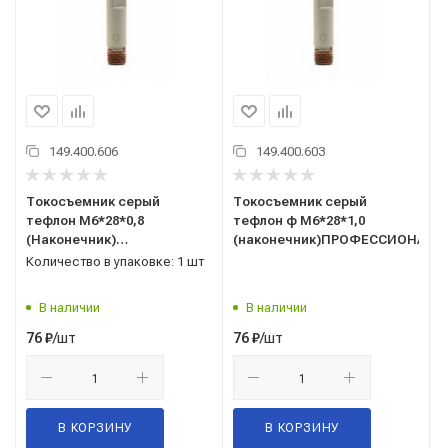
149.400.606
149.400.603
Токосъемник серый
Токосъемник серый
тефлон М6*28*0,8
тефлон ф М6*28*1,0
(Наконечник)
(наконечник)ПРОФЕССИОНАЛ
ПРОФЕССИОНАЛ
Количество в упаковке: 1 шт
В наличии
В наличии
/шт
/шт
76
₽
76
₽
В КОРЗИНУ
В КОРЗИНУ