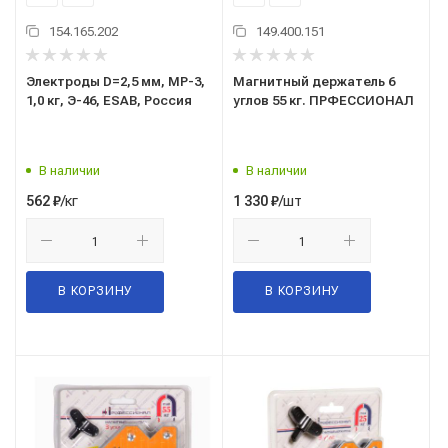
154.165.202
149.400.151
Электроды D=2,5 мм, МР-3,
Магнитный держатель 6
1,0 кг, Э-46, ESAB, Россия
углов 55 кг. ПРФЕССИОНАЛ
В наличии
В наличии
/кг
/шт
562
₽
1 330
₽
В КОРЗИНУ
В КОРЗИНУ