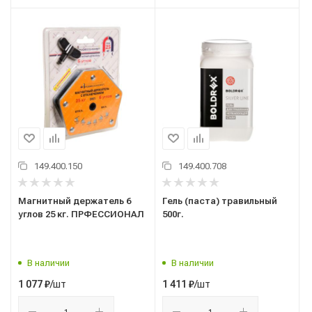
149.400.150
149.400.708
Магнитный держатель 6
Гель (паста) травильный
углов 25 кг. ПРФЕССИОНАЛ
500г.
В наличии
В наличии
/шт
/шт
1 077
₽
1 411
₽