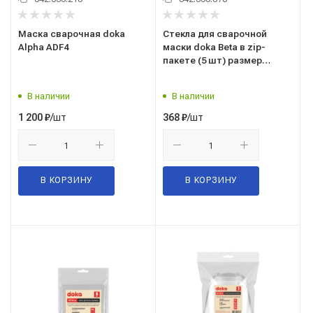
Маска сварочная doka
Стекла для сварочной
Alpha ADF4
маски doka Beta в zip-
пакете (5 шт) размер
137х117 мм
В наличии
В наличии
/шт
/шт
1 200
₽
368
₽
В КОРЗИНУ
В КОРЗИНУ