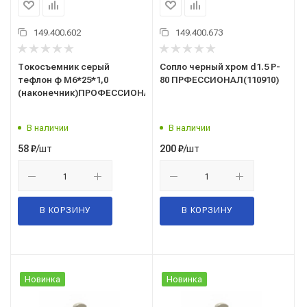
149.400.602
149.400.673
Токосъемник серый
Сопло черный хром d1.5 P-
тефлон ф М6*25*1,0
80 ПРФЕССИОНАЛ(110910)
(наконечник)ПРОФЕССИОНАЛ
В наличии
В наличии
/шт
/шт
58
₽
200
₽
В КОРЗИНУ
В КОРЗИНУ
Новинка
Новинка