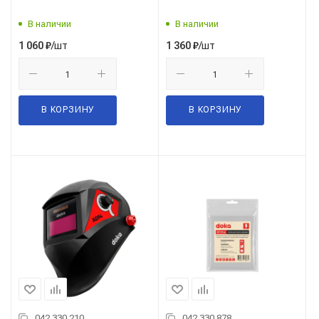
В наличии
В наличии
/шт
/шт
1 060
₽
1 360
₽
В КОРЗИНУ
В КОРЗИНУ
042.330.210
042.330.878