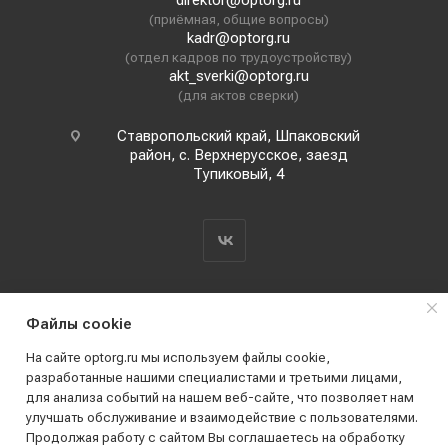
direktor@optorg.ru
(приёмная, общие вопросы)
kadr@optorg.ru
(отдел кадров по трудоустройству)
akt_sverki@optorg.ru
(для актов сверки)
Ставропольский край, Шпаковский
район, с. Верхнерусское, заезд
Тупиковый, 4
Файлы cookie
На сайте optorg.ru мы используем файлы cookie,
разработанные нашими специалистами и третьими лицами,
для анализа событий на нашем веб-сайте, что позволяет нам
2019 - 2026 © АО КПК "Ставропольстройопторг"
улучшать обслуживание и взаимодействие с пользователями.
Все права защищены
Продолжая работу с сайтом Вы соглашаетесь на обработку