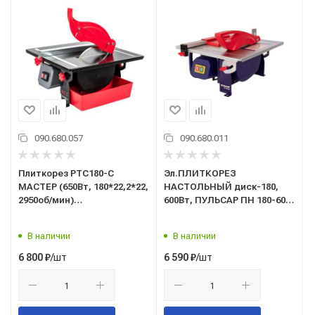
090.680.057
090.680.011
Плиткорез PTC180-C
Эл.ПЛИТКОРЕЗ
МАСТЕР (650Вт, 180*22,2*22,
НАСТОЛЬНЫЙ диск-180,
2950об/мин)
600Вт, ПУЛЬСАР ПН 180-600
(10131010/140722/3329384,
арт.791-561
Китай) P.I.T.
В наличии
В наличии
/шт
/шт
6 800
₽
6 590
₽