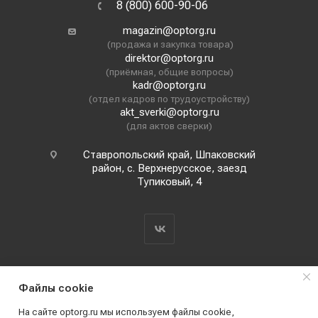
8 (800) 600-90-06
magazin@optorg.ru
(продажа и закупка товара)
direktor@optorg.ru
(приёмная, общие вопросы)
kadr@optorg.ru
(отдел кадров по трудоустройству)
akt_sverki@optorg.ru
(для актов сверки)
Ставропольский край, Шпаковский
район, с. Верхнерусское, заезд
Тупиковый, 4
Файлы cookie
На сайте optorg.ru мы используем файлы cookie,