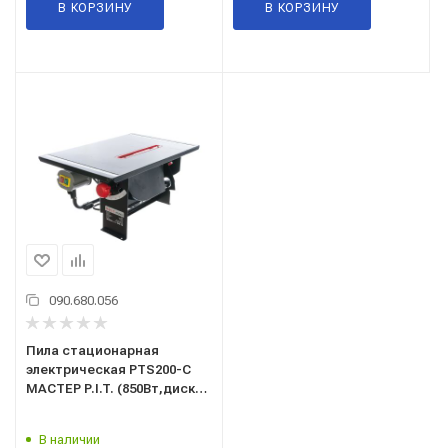
В КОРЗИНУ
В КОРЗИНУ
090.680.056
Пила стационарная
электрическая PTS200-C
МАСТЕР P.I.T. (850Вт,диск
200*16*2,4,стол 500*335,угол
45°)
В наличии