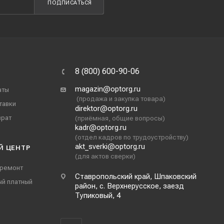
ПОДПИСАТЬСЯ
8 (800) 600-90-06
magazin@optorg.ru
аты
(продажа и закупка товара)
тавки
direktor@optorg.ru
врат
(приёмная, общие вопросы)
kadr@optorg.ru
(отдел кадров по трудоустройству)
akt_sverki@optorg.ru
Й ЦЕНТР
(для актов сверки)
 ремонт
Ставропольский край, Шпаковский
ый платный
район, с. Верхнерусское, заезд
Тупиковый, 4