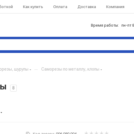
аботкой
Как купить
Оплата
Доставка
Компания
Время работы: пн-пт 8
орезы, шурупы
—
Саморезы по металлу, клопы
пы
8
Код товара:
006.080.004