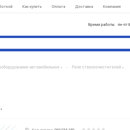
аботкой
Как купить
Оплата
Доставка
Компания
Время работы: пн-пт 8
ооборудование автомобильное
—
Реле стеклоочистителей
Код товара:
069.034.180