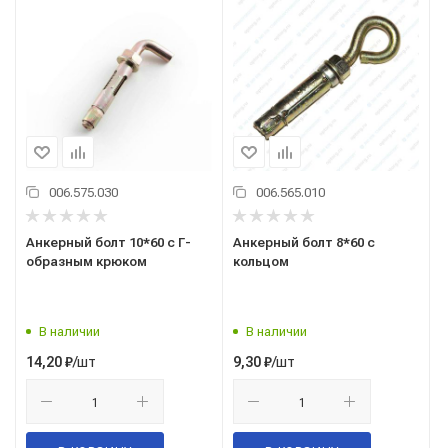
006.575.030
006.565.010
Анкерный болт 10*60 с Г-
Анкерный болт 8*60 с
образным крюком
кольцом
В наличии
В наличии
/шт
/шт
14,20
₽
9,30
₽