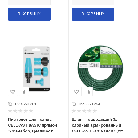
В КОРЗИНУ
В КОРЗИНУ
029.658.201
029.658.264
Пистолет для полива
Шланг подводящий 3х
CELLFAST BASIC прямой
слойный армированный
3/4"+набор, ЦеллФаст
CELLFAST ECONOMIC 1/2"
арт.50-505
30м, ЦеллФаст 10-002