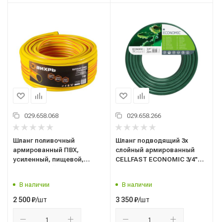
029.658.068
029.658.266
Шланг поливочный
Шланг подводящий 3х
армированный ПВХ,
слойный армированный
усиленный, пищевой,
CELLFAST ECONOMIC 3/4"
трехслойный 1/2", 50 м,
20м, ЦеллФаст 10-020
Вихрь арт.73/7/2/33
В наличии
В наличии
/шт
/шт
2 500
₽
3 350
₽