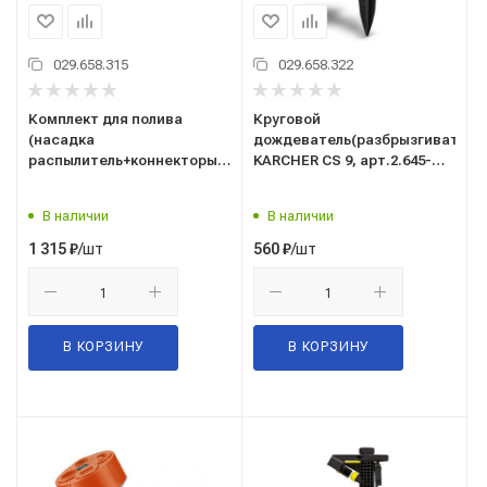
029.658.315
029.658.322
Комплект для полива
Круговой
(насадка
дождеватель(разбрызгиватель
распылитель+коннекторы)
KARCHER CS 9, арт.2.645-
Керхер, арт.2.645-288.0
024.0 Керхер-Румыния
В наличии
В наличии
/шт
/шт
1 315
₽
560
₽
В КОРЗИНУ
В КОРЗИНУ