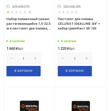
029.658.070
029.658.205
1
Набор поливочный (шланг
Пистолет для полива
растягивающийся 7,5-22,5
CELLFAST IDEALLINE 3/4" +
м и пистолет для полива, 7
набор ЦеллФаст 50-720
режимов) 77290
В наличии
В наличии
/шт
/шт
1 660
₽
1 220
₽
В КОРЗИНУ
В КОРЗИНУ