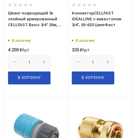
Шланг подводящий 3х
КоннекторCELLFAST
слойный армированный
IDEALLINE с аквастопом
CELLFAST Basic 3/4" 20м,
3/4'', 50-625 ЦеллФаст
ЦеллФаст 10-420 - Польша
В наличии
В наличии
/шт
/шт
4 200
₽
335
₽
В КОРЗИНУ
В КОРЗИНУ