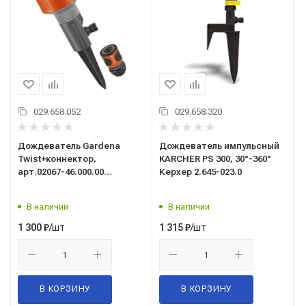
029.658.052
029.658.320
Дождеватель Gardena
Дождеватель импульсный
Twist+коннектор,
KARCHER PS 300, 30°-360°
арт.02067-46.000.00
Керхер 2.645-023.0
Гардена-Германия
В наличии
В наличии
/шт
/шт
1 300
₽
1 315
₽
В КОРЗИНУ
В КОРЗИНУ