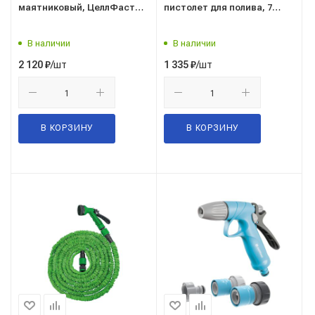
маятниковый, ЦеллФаст
пистолет для полива, 7
52-071
режимов) 77288
В наличии
В наличии
/шт
/шт
2 120
₽
1 335
₽
В КОРЗИНУ
В КОРЗИНУ