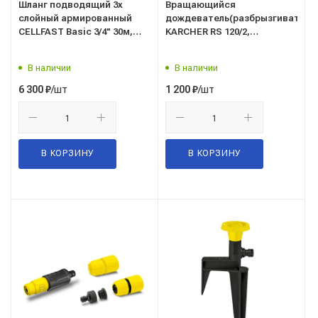
Шланг подводящий 3х
Вращающийся
слойный армированный
дождеватель(разбрызгиватель
CELLFAST Basic 3/4" 30м,
KARCHER RS 120/2,
ЦеллФаст 10-421- Польша
арт.2.645-020.0 Керхер-
Румыния
В наличии
В наличии
/шт
/шт
6 300
₽
1 200
₽
В КОРЗИНУ
В КОРЗИНУ