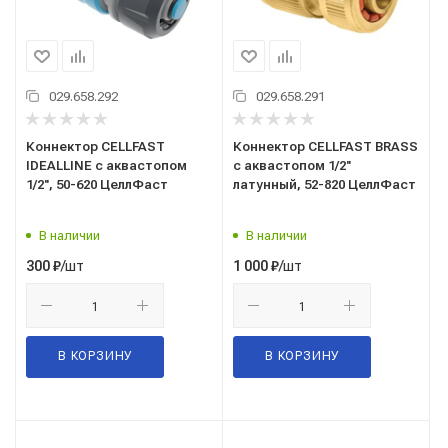
029.658.292
029.658.291
Коннектор CELLFAST
Коннектор CELLFAST BRASS
IDEALLINE с аквастопом
с аквастопом 1/2''
1/2'', 50-620 ЦеллФаст
латунный, 52-820 ЦеллФаст
В наличии
В наличии
/шт
/шт
300
₽
1 000
₽
В КОРЗИНУ
В КОРЗИНУ