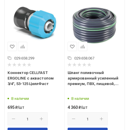
029.658.299
029.658.067
Коннектор CELLFAST
Шланг поливочный
ERGOLINE с аквастопом
армированный усиленный
3/4'', 53-125 ЦеллФаст
премиум, ПВХ, пищевой,
четырехслойный, 3/4", 25 м
73/7/2/11 Вихрь
В наличии
В наличии
/шт
/шт
695
₽
4 360
₽