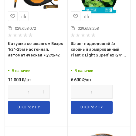
029.658.072
029.658.258
Катушка со шлангом Вихрь
Шланг подводящий 4х
1/2"-25 м настенная,
слойный армированный
автоматическая 73/7/2/42
Plantic Light Superflex 3/4"
25м, 39391-01
В наличии
В наличии
/шт
/шт
11 000
₽
6 600
₽
В КОРЗИНУ
В КОРЗИНУ