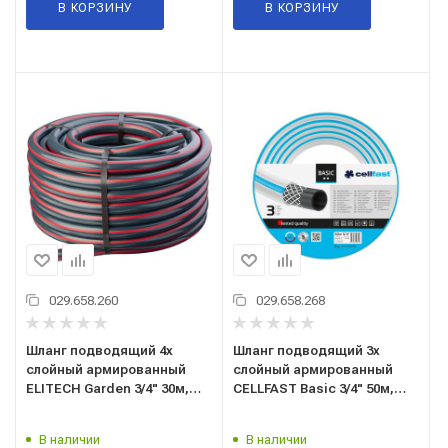
В КОРЗИНУ
В КОРЗИНУ
029.658.260
029.658.268
Шланг подводящий 4х
Шланг подводящий 3х
слойный армированный
слойный армированный
ELITECH Garden 3/4" 30м,
CELLFAST Basic 3/4" 50м,
Элитеч GH 3034
ЦеллФаст 10-422 - Польша
В наличии
В наличии