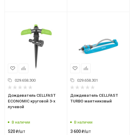
029.658.300
029.658.301
Дождеватель CELLFAST
Дождеватель CELLFAST
ECONOMIC круговой 3-х
TURBO маятниковый
лучевой
В наличии
В наличии
/шт
/шт
520
₽
3 600
₽