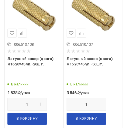
006.510.138
006.510.137
Латунный анкер (цанга)
Латунный анкер (цанга)
м16 20*45 уп.-20шт.
м16 20*45 уп.-50шт.
В наличии
В наличии
/упак
/упак
1 538
₽
3 846
₽
В КОРЗИНУ
В КОРЗИНУ