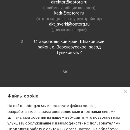
direktor@optorg.ru
(приёмная, общие вопросы)
kadr@optorg.ru
(отдел кадров по трудоустройству)
akt_sverki@optorg.ru
(для актов сверки)
Ставропольский край, Шпаковский
район, с. Верхнерусское, заезд
Тупиковый, 4
Файлы cookie
На сайте optorg.ru мы используем файлы cookie,
разработанные нашими специалистами и третьими лицами,
для анализа событий на нашем веб-сайте, что позволяет нам
2019 - 2026 © АО КПК "Ставропольстройопторг"
улучшать обслуживание и взаимодействие с пользователями.
Все права защищены
Продолжая работу с сайтом Вы соглашаетесь на обработку