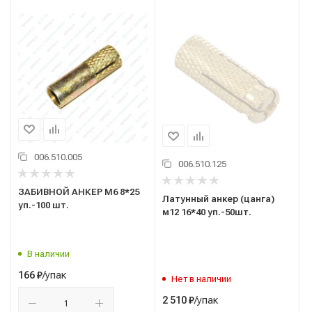
006.510.005
006.510.125
ЗАБИВНОЙ АНКЕР М6 8*25
Латунный анкер (цанга)
уп.-100 шт.
м12 16*40 уп.-50шт.
В наличии
/упак
166
₽
Нет в наличии
/упак
2 510
₽