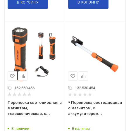
В КОРЗИНУ
В КОРЗИНУ
132.530.456
132.530.454
Переноска светодиодная с
* Переноска светодиодная
магнитом,
с магнитом, с
телескопическая, с
аккумулятором
аккумулятором 1800mAh
("AвтоDело") (44305)
("AвтоDело") (44315)
(светильник переносной)
В наличии
В наличии
(светильник переносной)