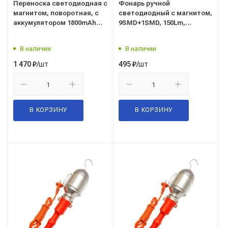
Переноска светодиодная с
Фонарь ручной
магнитом, поворотная, с
светодиодный с магнитом,
аккумулятором 1800mAh
9SMD+1SMD, 150Lm,
("AвтоDело") (44310)
питание батарейки 3ААА
(светильник переносной)
("AвтоDело") (44320)
В наличии
В наличии
/шт
/шт
1 470
₽
495
₽
В КОРЗИНУ
В КОРЗИНУ