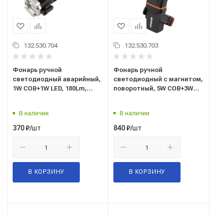
132.530.704
132.530.703
Фонарь ручной
Фонарь ручной
светодиодный аварийный,
светодиодный с магнитом,
1W COB+1W LED, 180Lm,
поворотный, 5W COB+3W
аккумулятор Li-ion
LED, 500Lm, аккумулятор Li-
1200mAh, USB-USB Type-C
ion 1800mAh, USB-USB Type-
В наличии
В наличии
("AвтоDело") (44316) +
C ("AвтоDело") (44313)
молоток для разбивания
/шт
/шт
370
₽
840
₽
стекол и нож
В КОРЗИНУ
В КОРЗИНУ