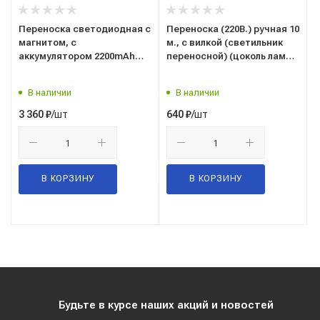
Переноска светодиодная с
Переноска (220В.) ручная 10
магнитом, с
м., с вилкой (светильник
аккумулятором 2200mAh
переносной) (цоколь лампы
("AIRLINE") "AFL-35W-05"
Е27) 44010
(светильник переносной)
В наличии
В наличии
/шт
/шт
3 360
₽
640
₽
В КОРЗИНУ
В КОРЗИНУ
Будьте в курсе наших акций и новостей