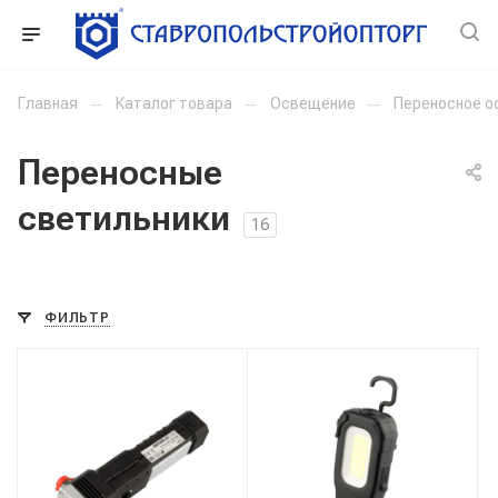
Главная
—
Каталог товара
—
Освещение
—
Переносное 
Переносные
светильники
16
ФИЛЬТР