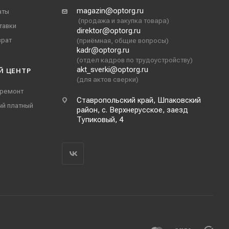
magazin@optorg.ru
аты
(продажа и закупка товара)
тавки
direktor@optorg.ru
врат
(приёмная, общие вопросы)
kadr@optorg.ru
(отдел кадров по трудоустройству)
akt_sverki@optorg.ru
Й ЦЕНТР
(для актов сверки)
 ремонт
Ставропольский край, Шпаковский
ый платный
район, с. Верхнерусское, заезд
Тупиковый, 4