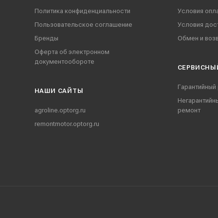
Политика конфиденциальности
Условия опл
Пользовательское соглашение
Условия дос
Бренды
Обмен и воз
Оферта об электронном
документообороте
СЕРВИСНЫ
Гарантийный
НАШИ CАЙТЫ
Негарантийн
agroline.optorg.ru
ремонт
remontmotor.optorg.ru