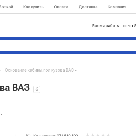
аботкой
Как купить
Оплата
Доставка
Компания
Время работы: пн-пт 8
—
Основание кабины,пол кузова ВАЗ
ва ВАЗ
6
Код товара:
071.510.300