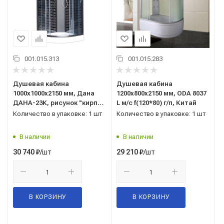
001.015.313
001.015.283
Душевая кабина
Душевая кабина
1000x1000x2150 мм, Дана
1200x800x2150 мм, ODA 8037
ДАНА-23К, рисунок "кирпич
L м/с f(120*80) г/п, Китай
черный", Китай
Количество в упаковке: 1 шт
Количество в упаковке: 1 шт
В наличии
В наличии
/шт
/шт
30 740
₽
29 210
₽
В КОРЗИНУ
В КОРЗИНУ