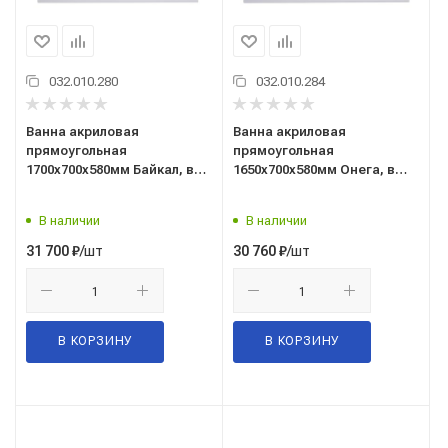
032.010.280
032.010.284
Ванна акриловая
Ванна акриловая
прямоугольная
прямоугольная
1700х700х580мм Байкал, в
1650х700х580мм Онега, в
комплекте с каркасом,
комплекте с каркасом и
панелью, (Alex Baitler),
панелью (Alex Baitler),
В наличии
В наличии
Россия
Россия
/шт
/шт
31 700
₽
30 760
₽
В КОРЗИНУ
В КОРЗИНУ