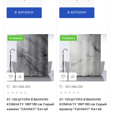
В КОРЗИНУ
В КОРЗИНУ
Новинка
Новинка
001.044.333
001.044.332
01-126 ШТОРА В ВАННУЮ
01-125 ШТОРА В ВАННУЮ
КОМНАТУ 180*180 см Серый
КОМНАТУ 180*180 см Серый
камень "САНАКС" Китай
мрамор "САНАКС" Китай