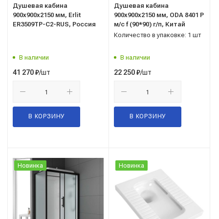
Душевая кабина
Душевая кабина
900x900x2150 мм, Erlit
900x900x2150 мм, ODA 8401 Р
ER3509TP-C2-RUS, Россия
м/с f (90*90) г/п, Китай
Количество в упаковке: 1 шт
В наличии
В наличии
/шт
/шт
41 270
₽
22 250
₽
В КОРЗИНУ
В КОРЗИНУ
Новинка
Новинка