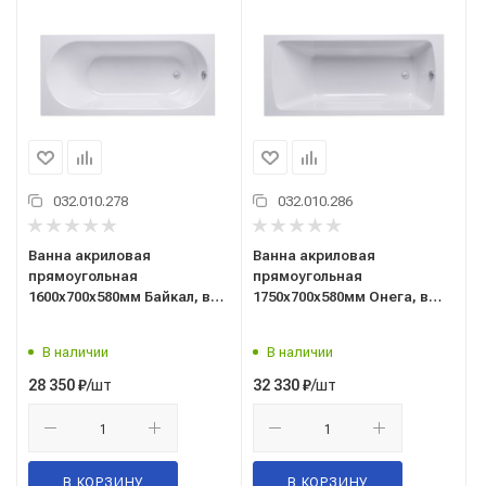
032.010.278
032.010.286
Ванна акриловая
Ванна акриловая
прямоугольная
прямоугольная
1600х700х580мм Байкал, в
1750х700х580мм Онега, в
комплекте с каркасом,
комплекте с каркасом и
панелью, (Alex Baitler),
панелью (Alex Baitler),
В наличии
В наличии
Россия
Россия
/шт
/шт
28 350
₽
32 330
₽
В КОРЗИНУ
В КОРЗИНУ