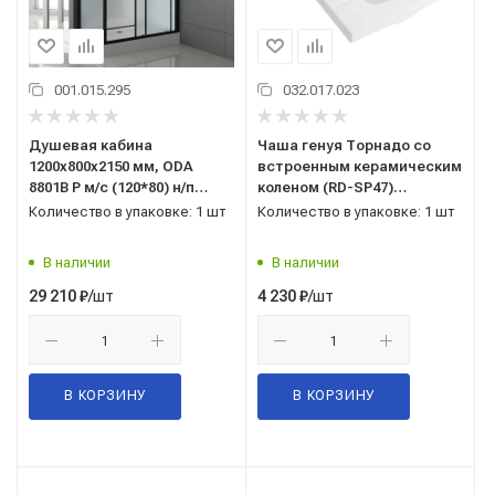
001.015.295
032.017.023
Душевая кабина
Чаша генуя Торнадо со
1200x800x2150 мм, ODA
встроенным керамическим
8801В Р м/с (120*80) н/п
коленом (RD-SP47)
прямоугольный,
550*425*239 мм, s-trap 399
Количество в упаковке: 1 шт
Количество в упаковке: 1 шт
универсальная, Китай
мм, белая (REDO)
В наличии
В наличии
/шт
/шт
29 210
₽
4 230
₽
В КОРЗИНУ
В КОРЗИНУ