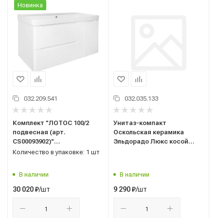
Новинка
032.209.541
032.035.133
Комплект "ЛОТОС 100/2
Унитаз-компакт
подвесная (арт.
Оскольская керамика
CS00093902)"
Эльдорадо Люкс косой
(тумба+умывальник Монте
выпуск, двухрежимная
Количество в упаковке: 1 шт
100) 510x985x458 мм, эмаль,
арматура GEBERIT, нижний
белый
подвод, сиденье,
В наличии
В наличии
УЦЕНЕННЫЙ
/шт
/шт
30 020
₽
9 290
₽