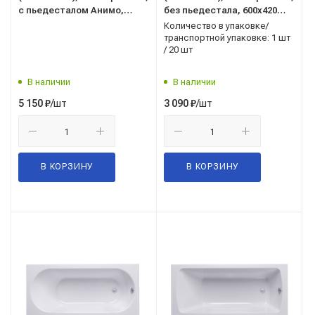
с пьедесталом Анимо,
без пьедестала, 600x420
600x420 мм, г. Чебоксары
мм, г. Чебоксары
Количество в упаковке/
транспортной упаковке: 1 шт
/ 20 шт
В наличии
В наличии
/шт
/шт
5 150
₽
3 090
₽
В КОРЗИНУ
В КОРЗИНУ