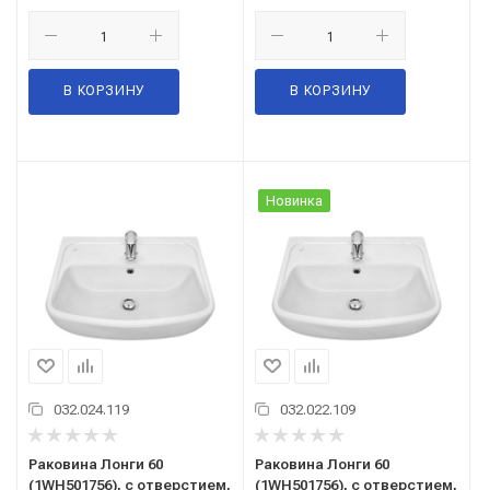
В КОРЗИНУ
В КОРЗИНУ
Новинка
032.024.119
032.022.109
Раковина Лонги 60
Раковина Лонги 60
(1WH501756), с отверстием,
(1WH501756), с отверстием,