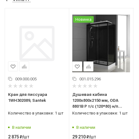
Новинка
009.000.005
001.015.296
Кран для писсуара
Душевая кабина
1WH302089, Santek
1200x800x2150 мм, ODA
8801В Р т/с (120*80) н/п
прямоугольный,
Количество в упаковке: 1 шт
Количество в упаковке: 1 шт
универсальная, Китай
В наличии
В наличии
/шт
/шт
2 875
₽
29 210
₽