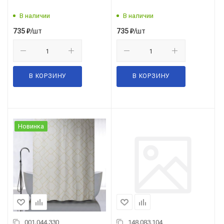
В наличии
В наличии
/шт
/шт
735
₽
735
₽
В КОРЗИНУ
В КОРЗИНУ
Новинка
001.044.330
148.083.104