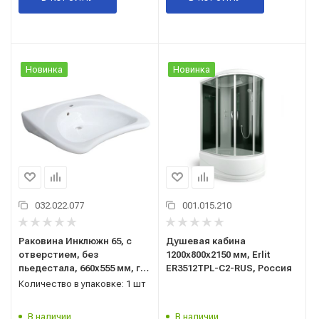
Новинка
Новинка
032.022.077
001.015.210
Раковина Инклюжн 65, с
Душевая кабина
отверстием, без
1200x800x2150 мм, Erlit
пьедестала, 660x555 мм, г.
ER3512TPL-C2-RUS, Россия
Минск, Беларусь
Количество в упаковке: 1 шт
В наличии
В наличии