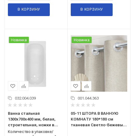
В КОРЗИНУ
В КОРЗИНУ
Новинка
Новинка
032.004.039
001.044.363
Ванна стальная
05-11 ШТОРА В ВАННУЮ
1300x700x400 мм, белая,
КОМНАТУ 180*180 см
строительная, ножки в
тканевая Светло-Бежевый
комплекте, г. Екатеринбург
"САНАКС"
Количество в упаковке/