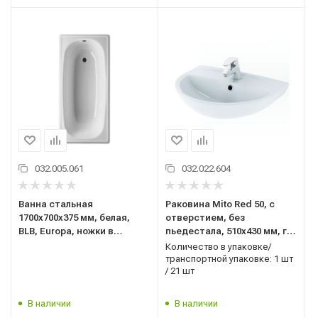
032.005.061
032.022.604
Ванна стальная
Раковина Mito Red 50, с
1700x700x375 мм, белая,
отверстием, без
BLB, Europa, ножки в
пьедестала, 510x430 мм, г.
комплекте, Португалия
Сызрань
Количество в упаковке/
транспортной упаковке: 1 шт
/ 21 шт
В наличии
В наличии