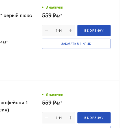
В наличии
559
₽
" серый люкс
/м²
В КОРЗИНУ
24 м²
ЗАКАЗАТЬ В 1 КЛИК
В наличии
559
₽
кофейная 1
/м²
сия)
В КОРЗИНУ