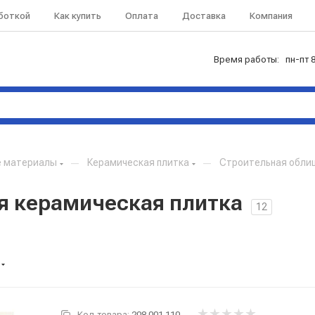
аботкой
Как купить
Оплата
Доставка
Компания
Время работы: пн-пт 8
е материалы
—
Керамическая плитка
—
Строительная обли
я керамическая плитка
12
Код товара:
208.001.110