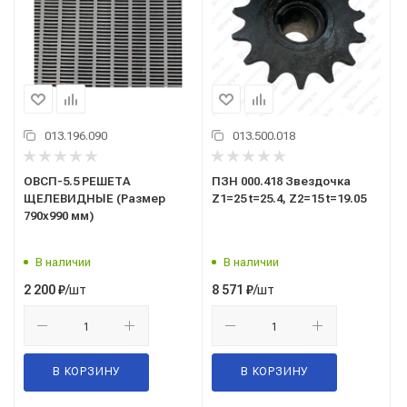
013.196.090
013.500.018
ОВСП-5.5 РЕШЕТА
ПЗН 000.418 Звездочка
ЩЕЛЕВИДНЫЕ (Размер
Z1=25 t=25.4, Z2=15 t=19.05
790х990 мм)
В наличии
В наличии
/шт
/шт
2 200
₽
8 571
₽
В КОРЗИНУ
В КОРЗИНУ