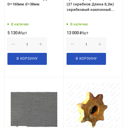
D=165мм d=38мм
(27 скребков Длина 8,2м)
скребковый наклонный
(ОВС-25)
В наличии
В наличии
/шт
/шт
5 130
₽
13 000
₽
В КОРЗИНУ
В КОРЗИНУ