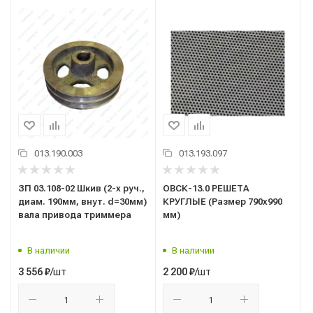
013.190.003
013.193.097
ЗП 03.108-02 Шкив (2-х руч.,
ОВСК-13.0 РЕШЕТА
диам. 190мм, внут. d=30мм)
КРУГЛЫЕ (Размер 790х990
вала привода триммера
мм)
В наличии
В наличии
/шт
/шт
3 556
₽
2 200
₽