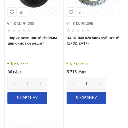
013.191.250
013.191.098
Шарик резиновый d=25мм
ЗА 07.040.020 Блок зубчатый
для очистки решет
(z=82, z=17)
В наличии
В наличии
/шт
/шт
36
₽
5 715
₽
В КОРЗИНУ
В КОРЗИНУ