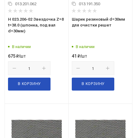
013.201.062
013.191.350
Н 023.206-02 Звездочка Z=8
Шарик резиновый d=30мм
t=38.0 (шпонка, под вал
для очистки решет
d=30мм)
В наличии
В наличии
/шт
/шт
675
₽
41
₽
В КОРЗИНУ
В КОРЗИНУ