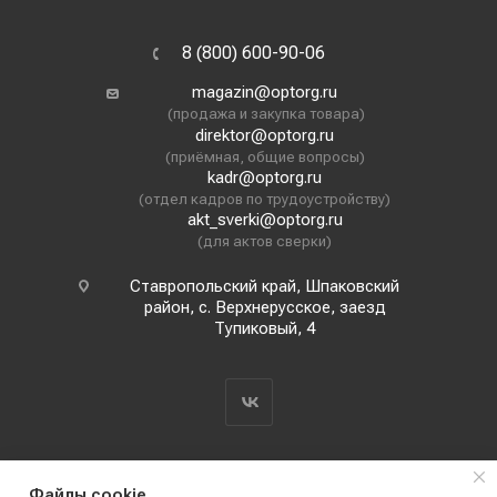
8 (800) 600-90-06
magazin@optorg.ru
(продажа и закупка товара)
direktor@optorg.ru
(приёмная, общие вопросы)
kadr@optorg.ru
(отдел кадров по трудоустройству)
akt_sverki@optorg.ru
(для актов сверки)
Ставропольский край, Шпаковский
район, с. Верхнерусское, заезд
Тупиковый, 4
Файлы cookie