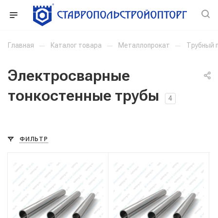
Главная
—
Каталог товара
—
Металлопрокат
—
Трубный 
Электросварные
тонкостенные трубы
4
ФИЛЬТР