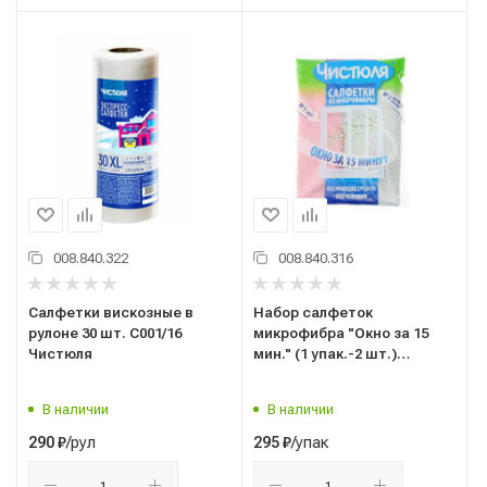
008.840.322
008.840.316
Салфетки вискозные в
Набор салфеток
рулоне 30 шт. С001/16
микрофибра "Окно за 15
Чистюля
мин." (1 упак.-2 шт.)
Чистюля
В наличии
В наличии
/рул
/упак
290
₽
295
₽