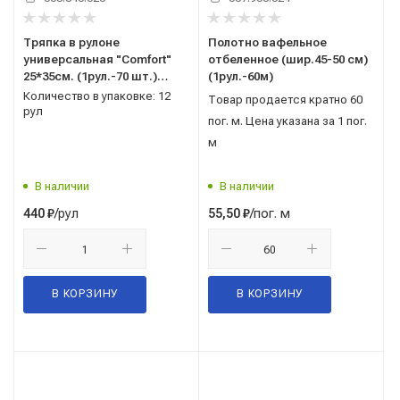
Тряпка в рулоне
Полотно вафельное
универсальная "Comfort"
отбеленное (шир.45-50 см)
25*35см. (1рул.-70 шт.)
(1рул.-60м)
Paclan (Паклан)
Количество в упаковке: 12
Товар продается кратно 60
410139/410341/12
рул
пог. м. Цена указана за 1 пог.
м
В наличии
В наличии
/рул
/пог. м
440
₽
55,50
₽
В КОРЗИНУ
В КОРЗИНУ