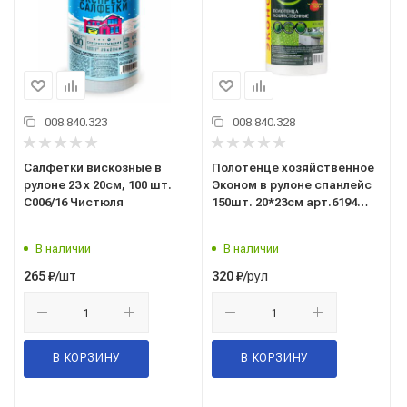
008.840.323
008.840.328
Салфетки вискозные в
Полотенце хозяйственное
рулоне 23 х 20см, 100 шт.
Эконом в рулоне спанлейс
С006/16 Чистюля
150шт. 20*23см арт.6194
Master Fresh (Мастер
Фреш)
В наличии
В наличии
/шт
/рул
265
₽
320
₽
В КОРЗИНУ
В КОРЗИНУ