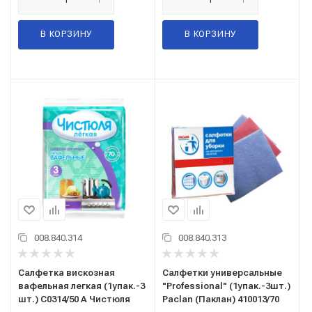
В КОРЗИНУ
В КОРЗИНУ
008.840.314
008.840.313
Салфетка вискозная
Салфетки универсальные
вафельная легкая (1упак.-3
"Professional" (1упак.-3шт.)
шт.) С0314/50 А Чистюля
Paclan (Паклан) 410013/70