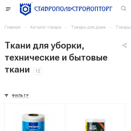
Главная
—
Каталог товара
—
Товары для дома
—
Товары 
Ткани для уборки,
технические и бытовые
ткани
12
ФИЛЬТР