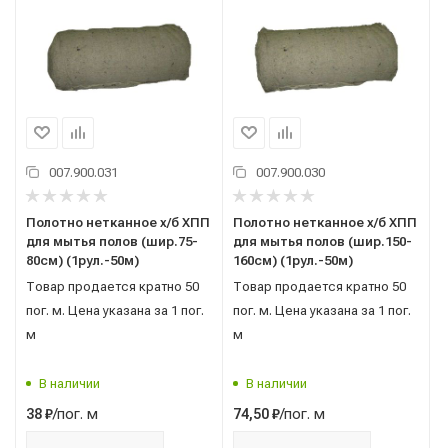
007.900.031
007.900.030
Полотно нетканное х/б ХПП
Полотно нетканное х/б ХПП
для мытья полов (шир.75-
для мытья полов (шир.150-
80см) (1рул.-50м)
160см) (1рул.-50м)
Товар продается кратно 50
Товар продается кратно 50
пог. м. Цена указана за 1 пог.
пог. м. Цена указана за 1 пог.
м
м
В наличии
В наличии
/пог. м
/пог. м
38
₽
74,50
₽