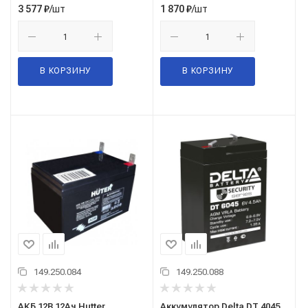
/шт
/шт
3 577
₽
1 870
₽
В КОРЗИНУ
В КОРЗИНУ
149.250.084
149.250.088
АКБ 12В 12Ач Hutter
Аккумулятор Delta DT 4045 ,