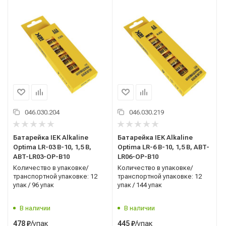
046.030.204
046.030.219
Батарейка IEK Alkaline
Батарейка IEK Alkaline
Optima LR-03 B-10, 1,5 В,
Optima LR-6 B-10, 1,5 В, ABT-
ABT-LR03-OP-B10
LR06-OP-B10
Количество в упаковке/
Количество в упаковке/
транспортной упаковке: 12
транспортной упаковке: 12
упак / 96 упак
упак / 144 упак
В наличии
В наличии
/упак
/упак
478
₽
445
₽