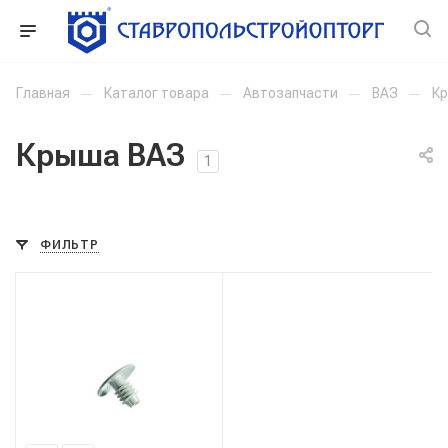
Главная
—
Каталог товара
—
Автозапчасти
—
ВАЗ
—
К
Крыша ВАЗ
1
ФИЛЬТР