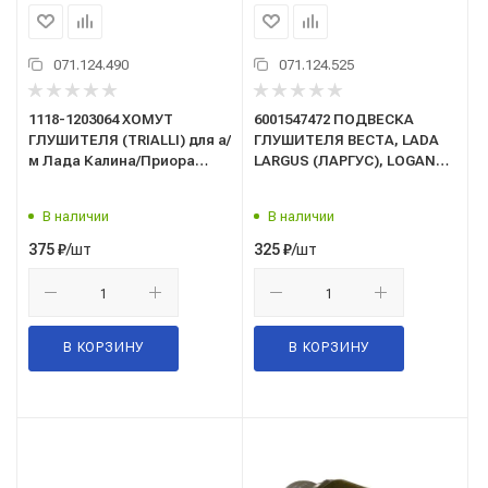
071.124.490
071.124.525
1118-1203064 ХОМУТ
6001547472 ПОДВЕСКА
ГЛУШИТЕЛЯ (TRIALLI) для а/
ГЛУШИТЕЛЯ ВЕСТА, LADA
м Лада Калина/Приора
LARGUS (ЛАРГУС), LOGAN
54мм (TCLP 54)
(ЛОГАН) (TRIALLI)(RM0166)
В наличии
В наличии
/шт
/шт
375
₽
325
₽
В КОРЗИНУ
В КОРЗИНУ