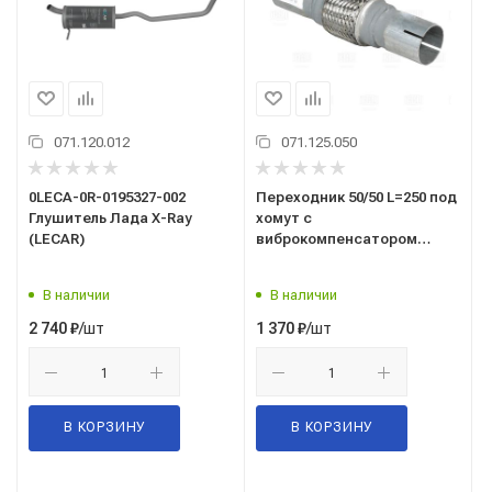
071.120.012
071.125.050
0LECA-0R-0195327-002
Переходник 50/50 L=250 под
Глушитель Лада X-Ray
хомут с
(LECAR)
виброкомпенсатором
50х100 (нержавеющая
алюминизированная сталь)
В наличии
В наличии
(EPC5050-50100)
/шт
/шт
2 740
₽
1 370
₽
В КОРЗИНУ
В КОРЗИНУ