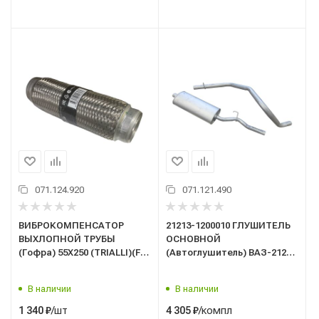
071.124.920
071.121.490
ВИБРОКОМПЕНСАТОР
21213-1200010 ГЛУШИТЕЛЬ
ВЫХЛОПНОЙ ТРУБЫ
ОСНОВНОЙ
(Гофра) 55Х250 (TRIALLI)(FTi
(Автоглушитель) ВАЗ-21213
55250) INTERLOCK
ПОД ГБО (комплект
глушитель+труба)
В наличии
В наличии
/шт
/компл
1 340
₽
4 305
₽