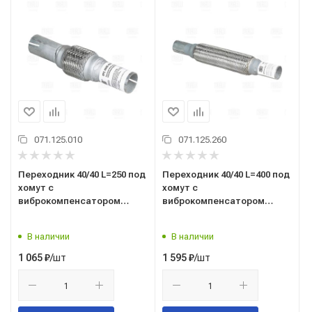
071.125.010
071.125.260
Переходник 40/40 L=250 под
Переходник 40/40 L=400 под
хомут с
хомут с
виброкомпенсатором
виброкомпенсатором
45х100 (нержавеющая
45х250 (нержавеющая
алюминизированная сталь)
алюминизированная сталь)
В наличии
В наличии
(EPC4040-45100)
(EPC4040-45250)
/шт
/шт
1 065
₽
1 595
₽