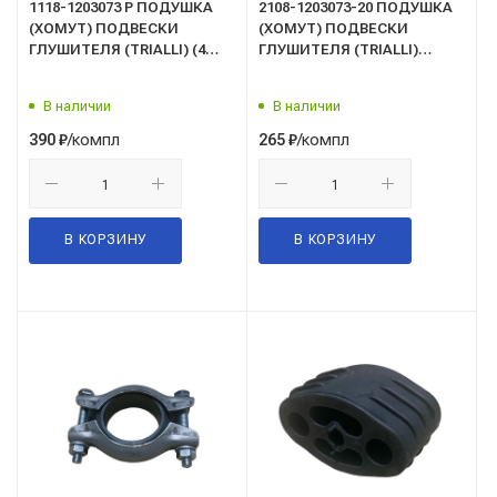
1118-1203073 Р ПОДУШКА
2108-1203073-20 ПОДУШКА
(ХОМУТ) ПОДВЕСКИ
(ХОМУТ) ПОДВЕСКИ
ГЛУШИТЕЛЯ (TRIALLI) (4
ГЛУШИТЕЛЯ (TRIALLI)
шт.) для а/м Лада 1118
(RM0161) (5 шт.) для а/м
(RM0164)
Лада 2108,09,99
В наличии
В наличии
/компл
/компл
390
₽
265
₽
В КОРЗИНУ
В КОРЗИНУ