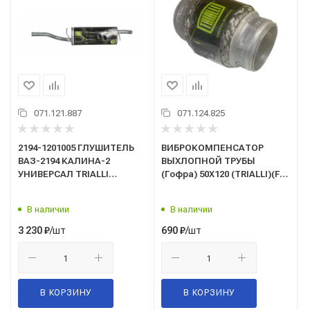
071.121.887
071.124.825
2194-1201005 ГЛУШИТЕЛЬ
ВИБРОКОМПЕНСАТОР
ВАЗ-2194 КАЛИНА-2
ВЫХЛОПНОЙ ТРУБЫ
УНИВЕРСАЛ TRIALLI
(Гофра) 50Х120 (TRIALLI)(FTi
алюминизированный (EMM
0050) INTERLOCK
0133)
В наличии
В наличии
/шт
/шт
3 230
₽
690
₽
В КОРЗИНУ
В КОРЗИНУ