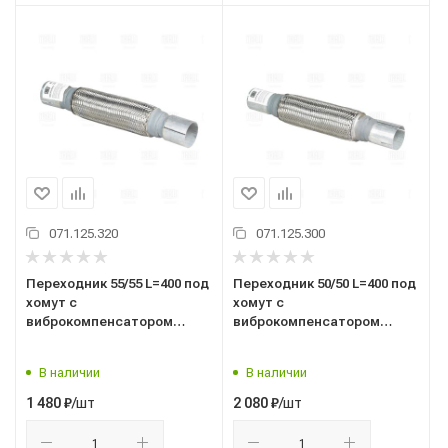
071.125.320
071.125.300
Переходник 55/55 L=400 под
Переходник 50/50 L=400 под
хомут с
хомут с
виброкомпенсатором
виброкомпенсатором
55х250 (нержавеющая
50х250 (нержавеющая
алюминизированная сталь)
алюминизированная сталь)
В наличии
В наличии
(EPC5555-50250)
(EPC5050-50250)
/шт
/шт
1 480
₽
2 080
₽