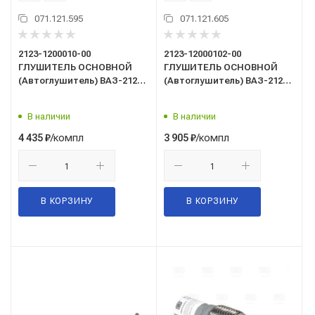
071.121.595
071.121.605
2123-1200010-00
2123-12000102-00
ГЛУШИТЕЛЬ ОСНОВНОЙ
ГЛУШИТЕЛЬ ОСНОВНОЙ
(Автоглушитель) ВАЗ-2123 (
(Автоглушитель) ВАЗ-2123
ПОД ГБО) (комплект
(ЕВРО 3, ПОД ГБО)
глушитель+труба)
(комплект
В наличии
В наличии
глушитель+труба)
/компл
/компл
4 435
₽
3 905
₽
В КОРЗИНУ
В КОРЗИНУ